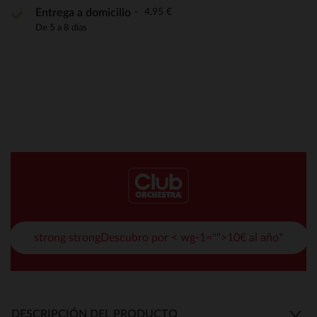
4,95 €
Entrega a domicilio
De 5 a 8 días
strong strongDescubro por < wg-1="">10€ al año*
DESCRIPCIÓN DEL PRODUCTO