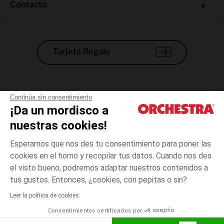
Contacto
Tarjeta Regalo
Condiciones generales de venta
Continúa sin consentimiento
¡Da un mordisco a
Aviso Legal
*Condiciones de las ofertas actuales
nuestras cookies!
Datos personales
Esperamos que nos des tu consentimiento para poner las
Gestión de las cookies
cookies en el horno y recopilar tus datos. Cuando nos des
Accesibilidad: no conforme
el visto bueno, podremos adaptar nuestros contenidos a
23
Blanco
Blanco
meses
Orchestra adhiere al código de ética de la Federación Francesa de comercio
tus gustos. Entonces, ¿cookies, con pepitas o sin?
electrónico y venta a distancia (FEVAD) y al sistema de mediación de
comercio electrónico.
Leer la política de cookies
El pago medidante
is already available
Consentimientos certificados por
España
Lista d
AÑADIR A LA CESTA