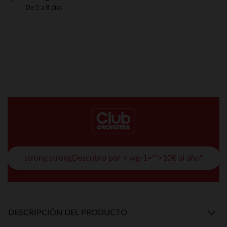
De 5 a 8 días
strong strongDescubro por < wg-1="">10€ al año*
DESCRIPCIÓN DEL PRODUCTO