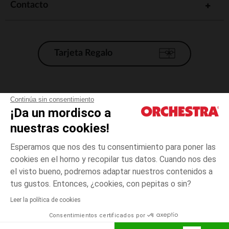
Contacto
Tarjeta Regalo
Condiciones generales de venta
Continúa sin consentimiento
¡Da un mordisco a
Aviso Legal
*Condiciones de las ofertas actuales
nuestras cookies!
Datos personales
Esperamos que nos des tu consentimiento para poner las
Gestión de las cookies
cookies en el horno y recopilar tus datos. Cuando nos des
Accesibilidad: no conforme
el visto bueno, podremos adaptar nuestros contenidos a
3
Blanco
Blanco
meses
Orchestra adhiere al código de ética de la Federación Francesa de comercio
tus gustos. Entonces, ¿cookies, con pepitas o sin?
electrónico y venta a distancia (FEVAD) y al sistema de mediación de
comercio electrónico.
Leer la política de cookies
El pago medidante
is already available
Consentimientos certificados por
España
Lista d
AÑADIR A LA CESTA