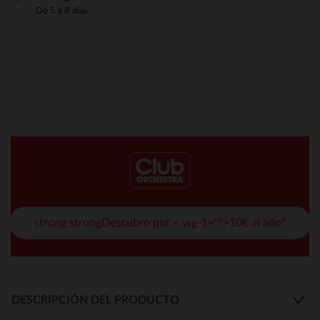
De 5 a 8 días
strong strongDescubro por < wg-1="">10€ al año*
DESCRIPCIÓN DEL PRODUCTO