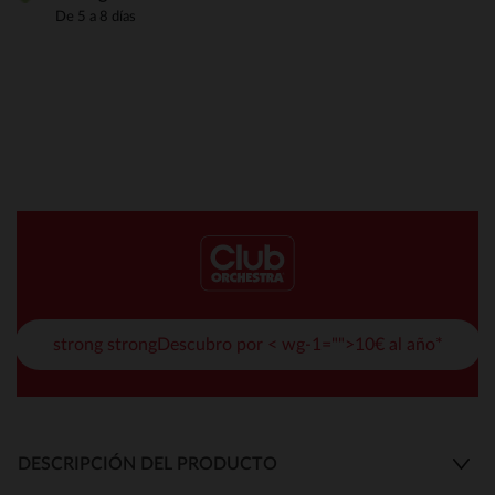
De 5 a 8 días
strong strongDescubro por < wg-1="">10€ al año*
DESCRIPCIÓN DEL PRODUCTO