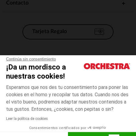
Contacto
Tarjeta Regalo
Condiciones generales de venta
Continúa sin consentimiento
¡Da un mordisco a
Aviso Legal
*Condiciones de las ofertas actuales
nuestras cookies!
Datos personales
Esperamos que nos des tu consentimiento para poner las
Gestión de las cookies
cookies en el horno y recopilar tus datos. Cuando nos des
Accesibilidad: no conforme
el visto bueno, podremos adaptar nuestros contenidos a
18
Blanco
Blanco
meses
Orchestra adhiere al código de ética de la Federación Francesa de comercio
tus gustos. Entonces, ¿cookies, con pepitas o sin?
electrónico y venta a distancia (FEVAD) y al sistema de mediación de
comercio electrónico.
Leer la política de cookies
El pago medidante
is already available
Consentimientos certificados por
España
Lista d
AÑADIR A LA CESTA