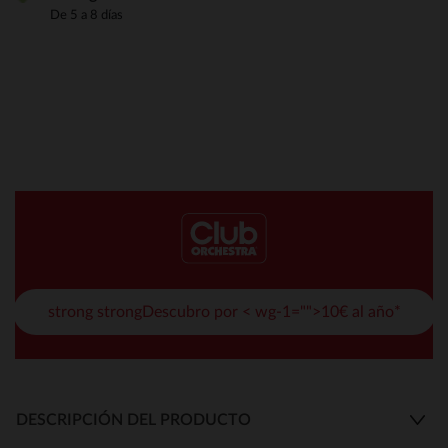
De 5 a 8 días
strong strongDescubro por < wg-1="">10€ al año*
DESCRIPCIÓN DEL PRODUCTO