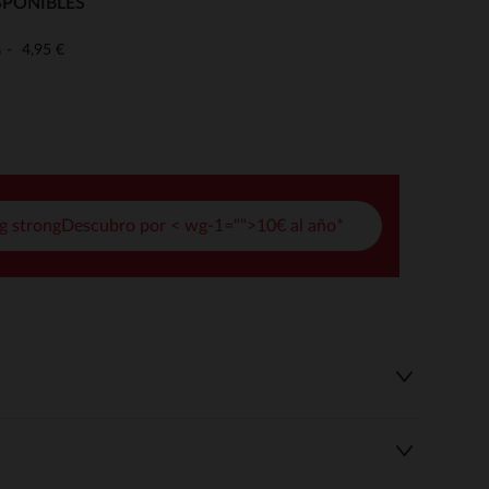
SPONIBLES
pciones
4,95 €
o
ustes de privacidad, garantizando el cumplimiento de las regula
g strongDescubro por < wg-1="">10€ al año*