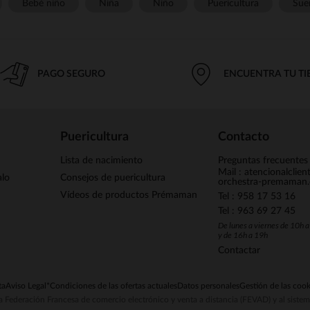
Bebé niño
Niña
Niño
Puericultura
Sue
PAGO SEGURO
ENCUENTRA TU T
Puericultura
Contacto
Lista de nacimiento
Preguntas frecuentes
Mail : atencionalclie
alo
Consejos de puericultura
orchestra-premaman
Vídeos de productos Prémaman
Tel : 958 17 53 16
Tel : 963 69 27 45
De lunes a viernes de 10h 
y de 16h a 19h
Contactar
ta
Aviso Legal
*Condiciones de las ofertas actuales
Datos personales
Gestión de las cook
la Federación Francesa de comercio electrónico y venta a distancia (FEVAD) y al sist