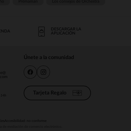
ño
Prémaman
Los consejos de Orchestra
DESCARGAR LA
IENDA
APLICACIÓN
Únete a la comunidad
nte@
.com
Tarjeta Regalo
a 14h
ies
Accesibilidad: no conforme
ema de mediación de comercio electrónico.