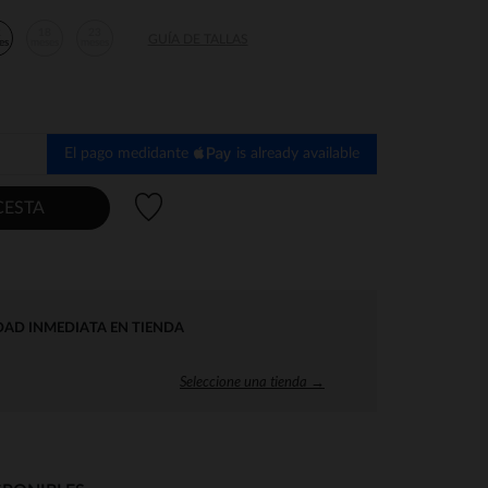
2
18
23
GUÍA DE TALLAS
es
meses
meses
El pago medidante
is already available
Lista de deseos
CESTA
DAD INMEDIATA EN TIENDA
Seleccione una tienda →