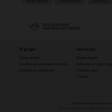
Recién nacido
Futura Mamá
Bebé niña
DEVOLUCIONES
GRATUITAS EN TIENDA
El grupo
Servicios
Únete al Club
Tarjeta Regalo
Condiciones generales de venta
Saldo de mi tarjeta reg
Retirada de productos
Cuidado ropa
Tiendas
Condiciones generales de ven
Orchestra adhiere al código de ética de 