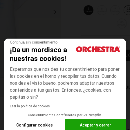
3
6
9
1
meses
meses
meses
mes
36
meses
Continúa sin consentimiento
¡Da un mordisco a
AÑADIR A LA 
nuestras cookies!
Esperamos que nos des tu consentimiento para poner
las cookies en el horno y recopilar tus datos. Cuando
nos des el visto bueno, podremos adaptar nuestros
DISPONIBILI
contenidos a tus gustos. Entonces, ¿cookies, con
pepitas o sin?
Leer la política de cookies
Consentimientos certificados por
Configurar cookies
Aceptar y cerrar