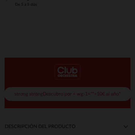
De 5 a 8 días
strong strongDescubro por < wg-1="">10€ al año*
DESCRIPCIÓN DEL PRODUCTO