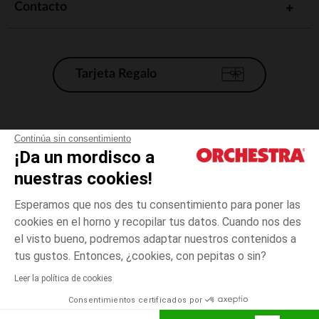
Contacto
Tarjeta Regalo
Condiciones generales de venta
Continúa sin consentimiento
¡Da un mordisco a
Aviso Legal
*Condiciones de las ofertas actuales
nuestras cookies!
Datos personales
Esperamos que nos des tu consentimiento para poner las
Gestión de las cookies
cookies en el horno y recopilar tus datos. Cuando nos des
Accesibilidad: no conforme
el visto bueno, podremos adaptar nuestros contenidos a
3
Amarillo
Amarillo
meses
Orchestra adhiere al código de ética de la Federación Francesa de comercio
tus gustos. Entonces, ¿cookies, con pepitas o sin?
electrónico y venta a distancia (FEVAD) y al sistema de mediación de
comercio electrónico.
Leer la política de cookies
El pago medidante
is already available
Consentimientos certificados por
España
Lista d
AÑADIR A LA CESTA