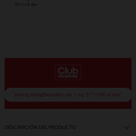
De 5 a 8 días
strong strongDescubro por < wg-1="">10€ al año*
DESCRIPCIÓN DEL PRODUCTO