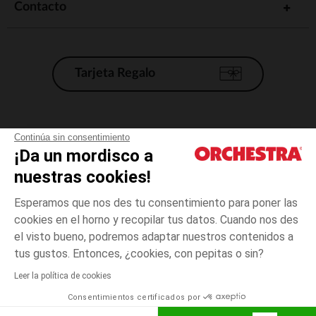
Contacto
Tarjeta Regalo
Condiciones generales de venta
Continúa sin consentimiento
¡Da un mordisco a
Aviso Legal
*Condiciones de las ofertas actuales
nuestras cookies!
Datos personales
Esperamos que nos des tu consentimiento para poner las
Gestión de las cookies
cookies en el horno y recopilar tus datos. Cuando nos des
Accesibilidad: no conforme
el visto bueno, podremos adaptar nuestros contenidos a
3
Crudo
Crudo
meses
Orchestra adhiere al código de ética de la Federación Francesa de comercio
tus gustos. Entonces, ¿cookies, con pepitas o sin?
electrónico y venta a distancia (FEVAD) y al sistema de mediación de
comercio electrónico.
Leer la política de cookies
El pago medidante
is already available
Consentimientos certificados por
España
Lista d
AÑADIR A LA CESTA