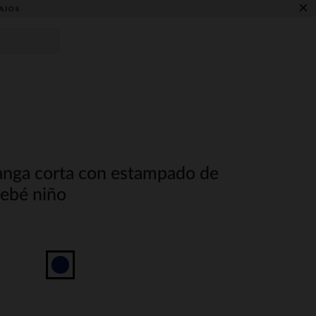
×
AJOS
nga corta con estampado de
bebé niño