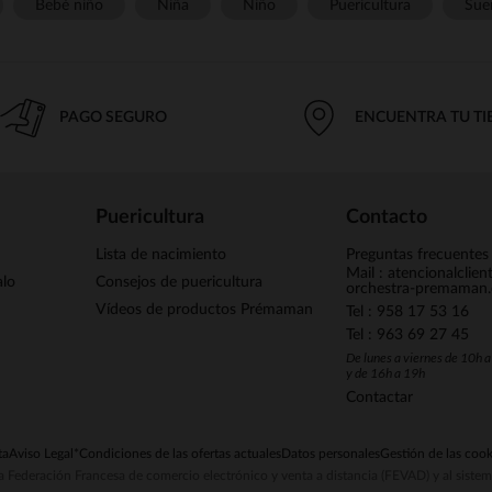
Bebé niño
Niña
Niño
Puericultura
Sue
PAGO SEGURO
ENCUENTRA TU T
Puericultura
Contacto
Lista de nacimiento
Preguntas frecuentes
Mail : atencionalclie
alo
Consejos de puericultura
orchestra-premaman
Vídeos de productos Prémaman
Tel : 958 17 53 16
Tel : 963 69 27 45
De lunes a viernes de 10h 
y de 16h a 19h
Contactar
ta
Aviso Legal
*Condiciones de las ofertas actuales
Datos personales
Gestión de las cook
la Federación Francesa de comercio electrónico y venta a distancia (FEVAD) y al sist