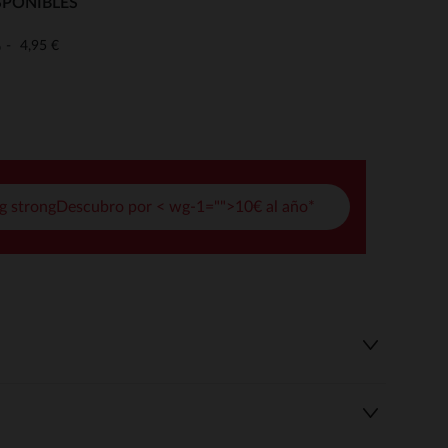
SPONIBLES
pciones
4,95 €
o
ustes de privacidad, garantizando el cumplimiento de las regula
g strongDescubro por < wg-1="">10€ al año*