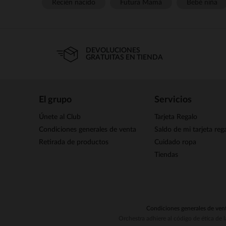
Recién nacido
Futura Mamá
Bebé niña
DEVOLUCIONES
GRATUITAS EN TIENDA
El grupo
Servicios
Únete al Club
Tarjeta Regalo
Condiciones generales de venta
Saldo de mi tarjeta reg
Retirada de productos
Cuidado ropa
Tiendas
Condiciones generales de ven
Orchestra adhiere al código de ética de 