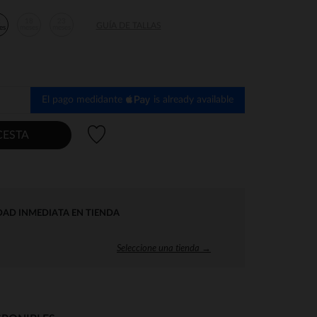
2
18
23
GUÍA DE TALLAS
es
meses
meses
El pago medidante
is already available
Lista de deseos
CESTA
DAD INMEDIATA EN TIENDA
Seleccione una tienda →