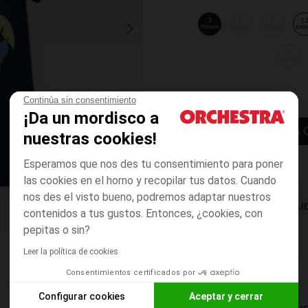
3
6
9
1
meses
meses
meses
mes
36
meses
Continúa sin consentimiento
¡Da un mordisco a
AÑADIR A LA 
nuestras cookies!
Esperamos que nos des tu consentimiento para poner
las cookies en el horno y recopilar tus datos. Cuando
nos des el visto bueno, podremos adaptar nuestros
DISPONIBILI
contenidos a tus gustos. Entonces, ¿cookies, con
pepitas o sin?
Leer la política de cookies
Consentimientos certificados por
Configurar cookies
Aceptar y cerrar