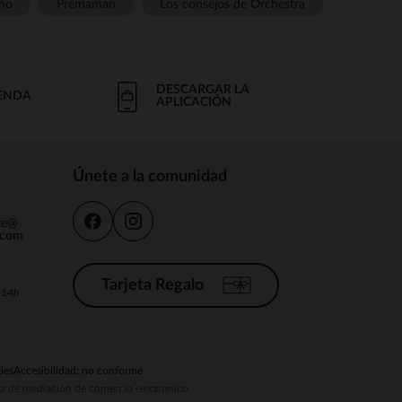
ño
Prémaman
Los consejos de Orchestra
DESCARGAR LA
IENDA
APLICACIÓN
Únete a la comunidad
nte@
.com
Tarjeta Regalo
a 14h
ies
Accesibilidad: no conforme
ema de mediación de comercio electrónico.