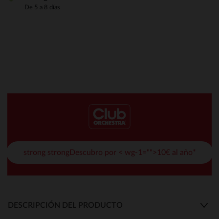
De 5 a 8 días
strong strongDescubro por < wg-1="">10€ al año*
DESCRIPCIÓN DEL PRODUCTO