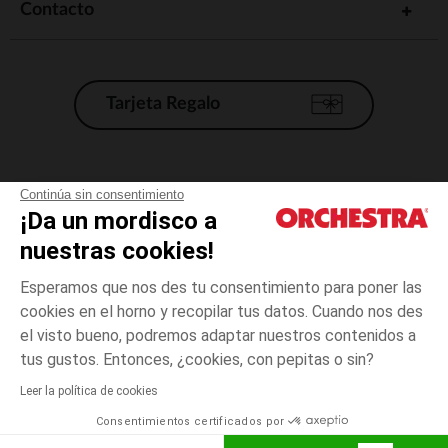
Contacto
Tarjeta Regalo
Condiciones generales de venta
Continúa sin consentimiento
¡Da un mordisco a
Aviso Legal
*Condiciones de las ofertas actuales
nuestras cookies!
Datos personales
Esperamos que nos des tu consentimiento para poner las
Gestión de las cookies
cookies en el horno y recopilar tus datos. Cuando nos des
Accesibilidad: no conforme
el visto bueno, podremos adaptar nuestros contenidos a
6
Blanco
Blanco
meses
Orchestra adhiere al código de ética de la Federación Francesa de comercio
tus gustos. Entonces, ¿cookies, con pepitas o sin?
electrónico y venta a distancia (FEVAD) y al sistema de mediación de
comercio electrónico.
Leer la política de cookies
El pago medidante
is already available
Consentimientos certificados por
España
Lista d
AÑADIR A LA CESTA