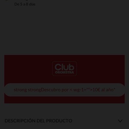
De 5 a 8 días
strong strongDescubro por < wg-1="">10€ al año*
DESCRIPCIÓN DEL PRODUCTO