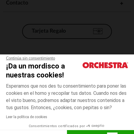
Contacto
Tarjeta Regalo
Condiciones generales de venta
Continúa sin consentimiento
¡Da un mordisco a
Aviso Legal
*Condiciones de las ofertas actuales
nuestras cookies!
Datos personales
Esperamos que nos des tu consentimiento para poner las
Gestión de las cookies
cookies en el horno y recopilar tus datos. Cuando nos des
Accesibilidad: no conforme
el visto bueno, podremos adaptar nuestros contenidos a
Azul
TALLA
Azul
?
Orchestra adhiere al código de ética de la Federación Francesa de comercio
tus gustos. Entonces, ¿cookies, con pepitas o sin?
electrónico y venta a distancia (FEVAD) y al sistema de mediación de
comercio electrónico.
Leer la política de cookies
El pago medidante
is already available
Consentimientos certificados por
España
Lista d
ELIGE UNA TALLA