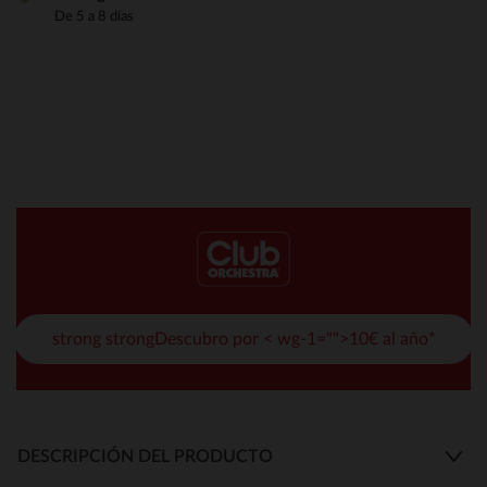
De 5 a 8 días
strong strongDescubro por < wg-1="">10€ al año*
DESCRIPCIÓN DEL PRODUCTO