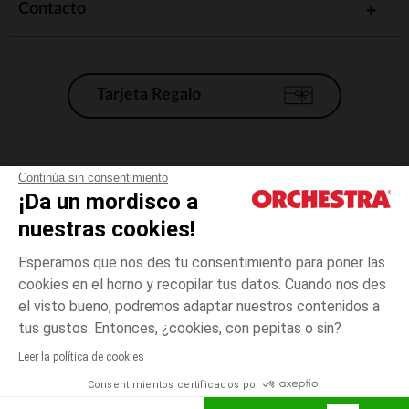
Contacto
Tarjeta Regalo
Condiciones generales de venta
Continúa sin consentimiento
¡Da un mordisco a
Aviso Legal
*Condiciones de las ofertas actuales
nuestras cookies!
Datos personales
Esperamos que nos des tu consentimiento para poner las
Gestión de las cookies
cookies en el horno y recopilar tus datos. Cuando nos des
Accesibilidad: no conforme
el visto bueno, podremos adaptar nuestros contenidos a
Crudo
TALLA
Crudo
?
Orchestra adhiere al código de ética de la Federación Francesa de comercio
tus gustos. Entonces, ¿cookies, con pepitas o sin?
electrónico y venta a distancia (FEVAD) y al sistema de mediación de
comercio electrónico.
Leer la política de cookies
El pago medidante
is already available
Consentimientos certificados por
España
Lista d
ELIGE UNA TALLA