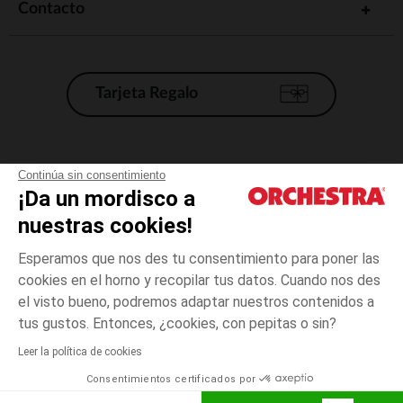
Contacto
Tarjeta Regalo
Condiciones generales de venta
Continúa sin consentimiento
¡Da un mordisco a
Aviso Legal
*Condiciones de las ofertas actuales
nuestras cookies!
Datos personales
Esperamos que nos des tu consentimiento para poner las
Gestión de las cookies
cookies en el horno y recopilar tus datos. Cuando nos des
Accesibilidad: no conforme
el visto bueno, podremos adaptar nuestros contenidos a
Azul
Azul
3
Orchestra adhiere al código de ética de la Federación Francesa de comercio
tus gustos. Entonces, ¿cookies, con pepitas o sin?
electrónico y venta a distancia (FEVAD) y al sistema de mediación de
comercio electrónico.
Leer la política de cookies
El pago medidante
is already available
Consentimientos certificados por
España
Lista d
AÑADIR A LA CESTA