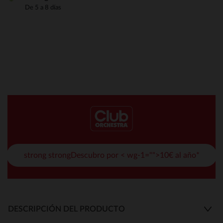
De 5 a 8 días
strong strongDescubro por < wg-1="">10€ al año*
DESCRIPCIÓN DEL PRODUCTO