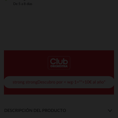
De 5 a 8 días
strong strongDescubro por < wg-1="">10€ al año*
DESCRIPCIÓN DEL PRODUCTO