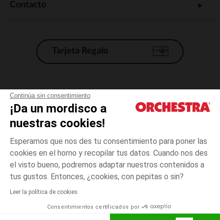
Contacto
Tarjeta Regalo
Condiciones generales de venta
Continúa sin consentimiento
¡Da un mordisco a
Aviso Legal
*Condiciones de las ofertas actuales
nuestras cookies!
Datos personales
Esperamos que nos des tu consentimiento para poner las
Gestión de las cookies
cookies en el horno y recopilar tus datos. Cuando nos des
Accesibilidad: no conforme
el visto bueno, podremos adaptar nuestros contenidos a
6
Crudo
Crudo
meses
Orchestra adhiere al código de ética de la Federación Francesa de comercio
tus gustos. Entonces, ¿cookies, con pepitas o sin?
electrónico y venta a distancia (FEVAD) y al sistema de mediación de
comercio electrónico.
Leer la política de cookies
El pago medidante
is already available
Consentimientos certificados por
España
Lista d
AÑADIR A LA CESTA