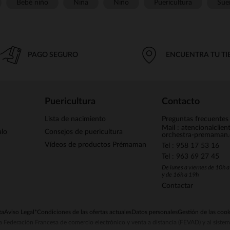
Bebé niño
Niña
Niño
Puericultura
Sue
PAGO SEGURO
ENCUENTRA TU T
Puericultura
Contacto
Lista de nacimiento
Preguntas frecuentes
Mail : atencionalclie
alo
Consejos de puericultura
orchestra-premaman
Vídeos de productos Prémaman
Tel : 958 17 53 16
Tel : 963 69 27 45
De lunes a viernes de 10h 
y de 16h a 19h
Contactar
ta
Aviso Legal
*Condiciones de las ofertas actuales
Datos personales
Gestión de las cook
la Federación Francesa de comercio electrónico y venta a distancia (FEVAD) y al sist