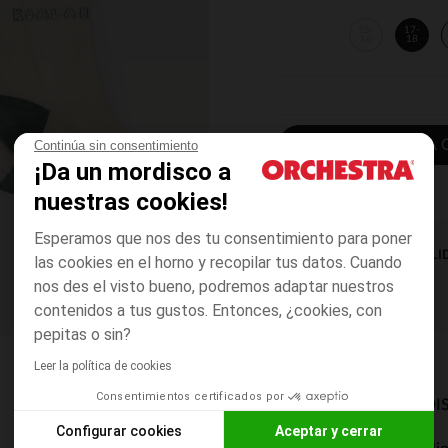
15-
17-
16
18
AÑADIR A LA 
Continúa sin consentimiento
¡Da un mordisco a
nuestras cookies!
Esperamos que nos des tu consentimiento para poner
DISPONIBILI
las cookies en el horno y recopilar tus datos. Cuando
nos des el visto bueno, podremos adaptar nuestros
contenidos a tus gustos. Entonces, ¿cookies, con
pepitas o sin?
Leer la política de cookies
Consentimientos certificados por
MODOS DE ENVÍO DI
Configurar cookies
Aceptar y cerrar