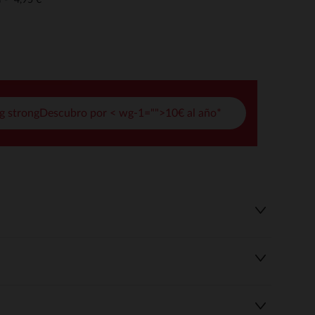
o
pciones
ustes de privacidad, garantizando el cumplimiento de las regula
g strongDescubro por < wg-1="">10€ al año*