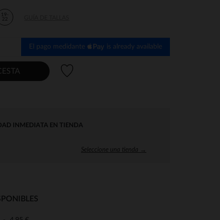
19-
GUÍA DE TALLAS
22
El pago medidante
is already available
Lista de deseos
CESTA
DAD INMEDIATA EN TIENDA
Seleccione una tienda →
SPONIBLES
4,95 €