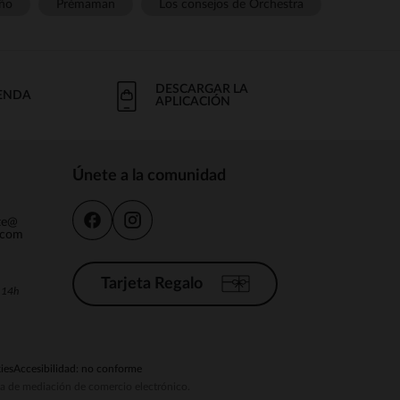
ño
Prémaman
Los consejos de Orchestra
DESCARGAR LA
IENDA
APLICACIÓN
Únete a la comunidad
nte@
.com
Tarjeta Regalo
a 14h
ies
Accesibilidad: no conforme
ema de mediación de comercio electrónico.