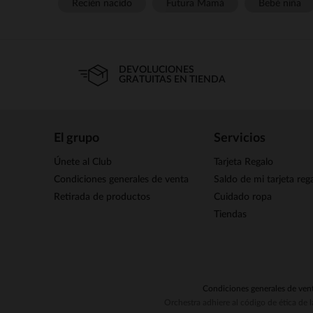
Recién nacido
Futura Mamá
Bebé niña
DEVOLUCIONES
GRATUITAS EN TIENDA
El grupo
Servicios
Únete al Club
Tarjeta Regalo
Condiciones generales de venta
Saldo de mi tarjeta reg
Retirada de productos
Cuidado ropa
Tiendas
Condiciones generales de ven
Orchestra adhiere al código de ética de 