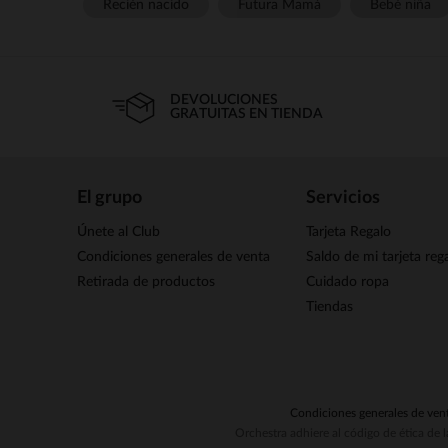
Recién nacido
Futura Mamá
Bebé niña
DEVOLUCIONES
GRATUITAS EN TIENDA
El grupo
Servicios
Únete al Club
Tarjeta Regalo
Condiciones generales de venta
Saldo de mi tarjeta reg
Retirada de productos
Cuidado ropa
Tiendas
Condiciones generales de ven
Orchestra adhiere al código de ética de 