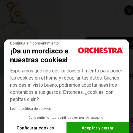
15-
17-
16
18
AÑADIR A LA 
Continúa sin consentimiento
¡Da un mordisco a
nuestras cookies!
Esperamos que nos des tu consentimiento para poner
DISPONIBILI
las cookies en el horno y recopilar tus datos. Cuando
nos des el visto bueno, podremos adaptar nuestros
contenidos a tus gustos. Entonces, ¿cookies, con
pepitas o sin?
Leer la política de cookies
Consentimientos certificados por
MODOS DE ENVÍO DI
Configurar cookies
Aceptar y cerrar