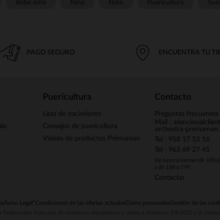
Bebé niño
Niña
Niño
Puericultura
Sue
PAGO SEGURO
ENCUENTRA TU T
Puericultura
Contacto
Lista de nacimiento
Preguntas frecuentes
Mail : atencionalclie
alo
Consejos de puericultura
orchestra-premaman
Vídeos de productos Prémaman
Tel : 958 17 53 16
Tel : 963 69 27 45
De lunes a viernes de 10h 
y de 16h a 19h
Contactar
ta
Aviso Legal
*Condiciones de las ofertas actuales
Datos personales
Gestión de las cook
la Federación Francesa de comercio electrónico y venta a distancia (FEVAD) y al sist