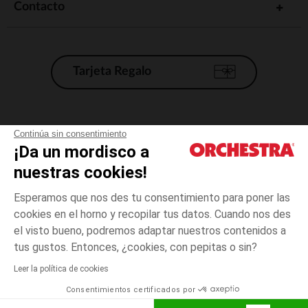
Contacto
Tarjeta Regalo
Condiciones generales de venta
Continúa sin consentimiento
¡Da un mordisco a
Aviso Legal
*Condiciones de las ofertas actuales
nuestras cookies!
Datos personales
Esperamos que nos des tu consentimiento para poner las
Gestión de las cookies
cookies en el horno y recopilar tus datos. Cuando nos des
Accesibilidad: no conforme
el visto bueno, podremos adaptar nuestros contenidos a
Azul
Azul
18
Orchestra adhiere al código de ética de la Federación Francesa de comercio
tus gustos. Entonces, ¿cookies, con pepitas o sin?
electrónico y venta a distancia (FEVAD) y al sistema de mediación de
comercio electrónico.
Leer la política de cookies
El pago medidante
is already available
Consentimientos certificados por
España
Lista d
AÑADIR A LA CESTA