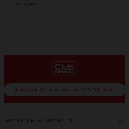
De 5 a 8 días
strong strongDescubro por < wg-1="">10€ al año*
DESCRIPCIÓN DEL PRODUCTO