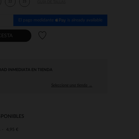
22
23
GUÍA DE TALLAS
El pago medidante
is already available
Lista de deseos
CESTA
DAD INMEDIATA EN TIENDA
Seleccione una tienda →
SPONIBLES
4,95 €
o