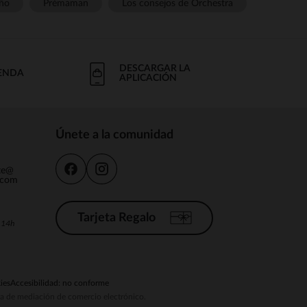
ño
Prémaman
Los consejos de Orchestra
DESCARGAR LA
IENDA
APLICACIÓN
Únete a la comunidad
nte@
.com
Tarjeta Regalo
a 14h
ies
Accesibilidad: no conforme
ema de mediación de comercio electrónico.