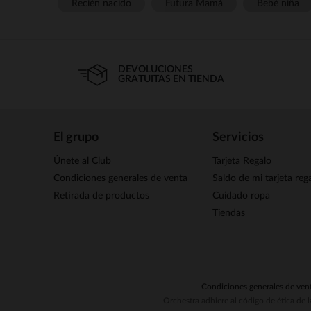
Recién nacido
Futura Mamá
Bebé niña
DEVOLUCIONES
GRATUITAS EN TIENDA
El grupo
Servicios
Únete al Club
Tarjeta Regalo
Condiciones generales de venta
Saldo de mi tarjeta reg
Retirada de productos
Cuidado ropa
Tiendas
Condiciones generales de ven
Orchestra adhiere al código de ética de 