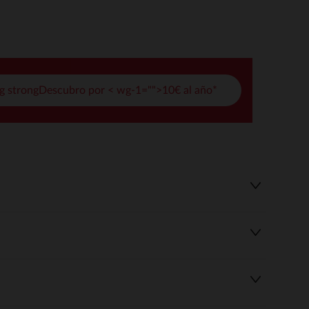
pciones
ustes de privacidad, garantizando el cumplimiento de las regula
g strongDescubro por < wg-1="">10€ al año*