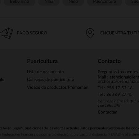
Bebé niño
Niña
Niño
Puericultura
Sue
PAGO SEGURO
ENCUENTRA TU T
Puericultura
Contacto
Lista de nacimiento
Preguntas frecuentes
Mail : atencionalclie
alo
Consejos de puericultura
orchestra-premaman
Vídeos de productos Prémaman
Tel : 958 17 53 16
Tel : 963 69 27 45
De lunes a viernes de 10h 
y de 16h a 19h
Contactar
ta
Aviso Legal
*Condiciones de las ofertas actuales
Datos personales
Gestión de las cook
la Federación Francesa de comercio electrónico y venta a distancia (FEVAD) y al sist