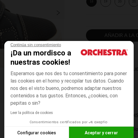
18
19
20
21
AÑADIR A LA 
Continúa sin consentimiento
¡Da un mordisco a
nuestras cookies!
DISPONIBILI
Esperamos que nos des tu consentimiento para poner
las cookies en el horno y recopilar tus datos. Cuando
nos des el visto bueno, podremos adaptar nuestros
contenidos a tus gustos. Entonces, ¿cookies, con
pepitas o sin?
Leer la política de cookies
MODOS DE ENVÍO DI
Consentimientos certificados por
Entrega a domicili
Configurar cookies
Aceptar y cerrar
De 5 a 8 días