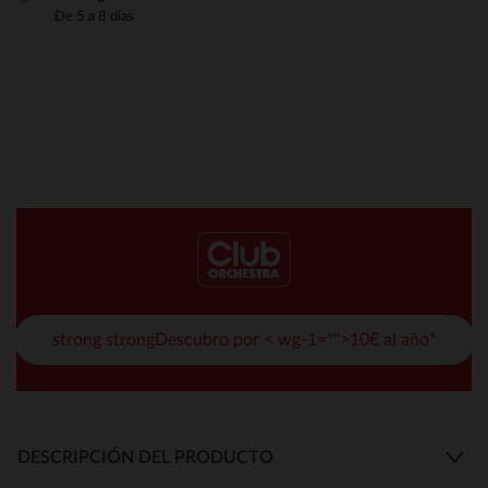
De 5 a 8 días
strong strongDescubro por < wg-1="">10€ al año*
DESCRIPCIÓN DEL PRODUCTO