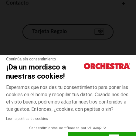
Contacto
Tarjeta Regalo
Condiciones generales de venta
Continúa sin consentimiento
¡Da un mordisco a
Aviso Legal
*Condiciones de las ofertas actuales
nuestras cookies!
Datos personales
Esperamos que nos des tu consentimiento para poner las
Gestión de las cookies
cookies en el horno y recopilar tus datos. Cuando nos des
Accesibilidad: no conforme
el visto bueno, podremos adaptar nuestros contenidos a
Rosa
TALLA
Rosa
?
Orchestra adhiere al código de ética de la Federación Francesa de comercio
tus gustos. Entonces, ¿cookies, con pepitas o sin?
electrónico y venta a distancia (FEVAD) y al sistema de mediación de
comercio electrónico.
Leer la política de cookies
El pago medidante
is already available
Consentimientos certificados por
España
Lista d
ELIGE UNA TALLA