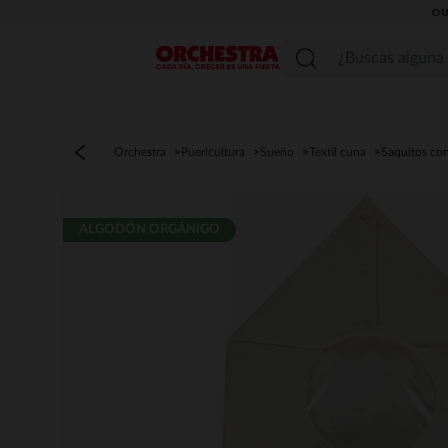
OU
Menú
Orchestra
Puericultura
Sueño
Textil cuna
Saquitos co
ALGODÓN ORGÁNIGO