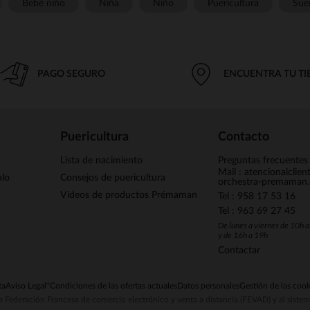
Bebé niño
Niña
Niño
Puericultura
Sue
PAGO SEGURO
ENCUENTRA TU T
Puericultura
Contacto
Lista de nacimiento
Preguntas frecuentes
Mail : atencionalclie
alo
Consejos de puericultura
orchestra-premaman
Vídeos de productos Prémaman
Tel : 958 17 53 16
Tel : 963 69 27 45
De lunes a viernes de 10h 
y de 16h a 19h
Contactar
ta
Aviso Legal
*Condiciones de las ofertas actuales
Datos personales
Gestión de las cook
la Federación Francesa de comercio electrónico y venta a distancia (FEVAD) y al sist