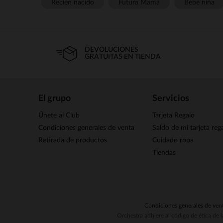
Recién nacido
Futura Mamá
Bebé niña
DEVOLUCIONES
GRATUITAS EN TIENDA
El grupo
Servicios
Únete al Club
Tarjeta Regalo
Condiciones generales de venta
Saldo de mi tarjeta reg
Retirada de productos
Cuidado ropa
Tiendas
Condiciones generales de ven
Orchestra adhiere al código de ética de 