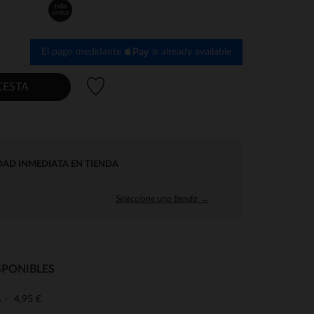
talla
unica
El pago medidante
is already available
Lista de deseos
CESTA
DAD INMEDIATA EN TIENDA
Seleccione una tienda →
SPONIBLES
4,95 €
o