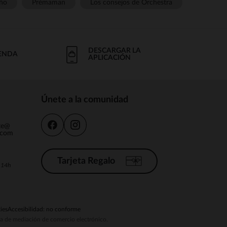
ño
Prémaman
Los consejos de Orchestra
DESCARGAR LA
IENDA
APLICACIÓN
Únete a la comunidad
nte@
.com
Tarjeta Regalo
a 14h
ies
Accesibilidad: no conforme
ema de mediación de comercio electrónico.