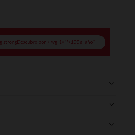
pciones
ustes de privacidad, garantizando el cumplimiento de las regula
g strongDescubro por < wg-1="">10€ al año*