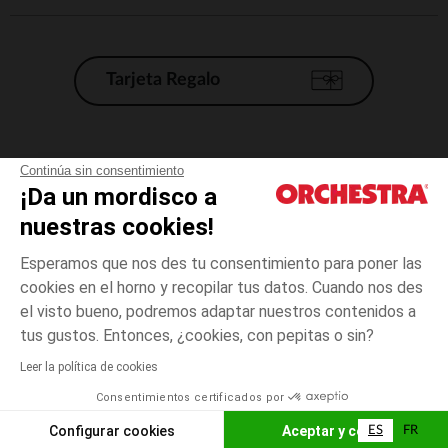
Tarjeta Regalo
Condiciones generales de venta
Continúa sin consentimiento
¡Da un mordisco a
Aviso Legal
*Condiciones de las ofertas actuales
nuestras cookies!
Datos personales
Esperamos que nos des tu consentimiento para poner las
Gestión de las cookies
cookies en el horno y recopilar tus datos. Cuando nos des
Accesibilidad: no conforme
el visto bueno, podremos adaptar nuestros contenidos a
talla
Verde
Verde
unica
Orchestra adhiere al código de ética de la Federación Francesa de comercio
tus gustos. Entonces, ¿cookies, con pepitas o sin?
electrónico y venta a distancia (FEVAD) y al sistema de mediación de
comercio electrónico.
Leer la política de cookies
El pago medidante
is already available
Consentimientos certificados por
España
Lista d
AÑADIR A LA CESTA
Configurar cookies
Aceptar y cerrar
ES
FR