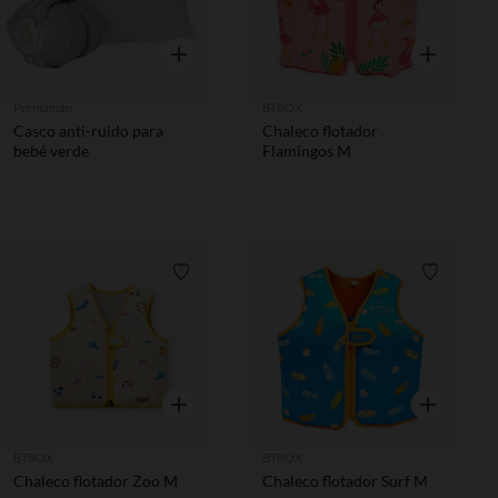
Vista rápida
Vista rápida
Prémaman
BTBOX
Casco anti-ruido para
Chaleco flotador
bebé verde
Flamingos M
Lista de requisitos
Lista de 
Vista rápida
Vista rápida
BTBOX
BTBOX
Chaleco flotador Zoo M
Chaleco flotador Surf M