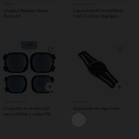
BTBOX
Scoot and Ride
Chaleco flotador Neon
Casco infantil Scoot&Ride
Palms M
S-M 51-55cm Steel gris
azul
Lista de requisitos
Lista de 
Vista rápida
Vista rápida
Scoot and Ride
OLMITOS
Conjunto de protección
Guía arnés de seguridad -
para rodillas y codos XXS
negro
Scoot and Ride Steel