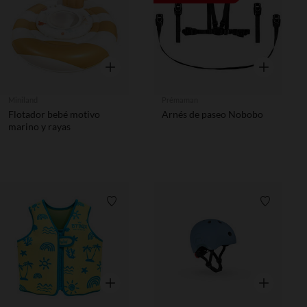
Vista rápida
Vista rápida
Miniland
Prémaman
Flotador bebé motivo
Arnés de paseo Nobobo
marino y rayas
Lista de requisitos
Lista de 
Vista rápida
Vista rápida