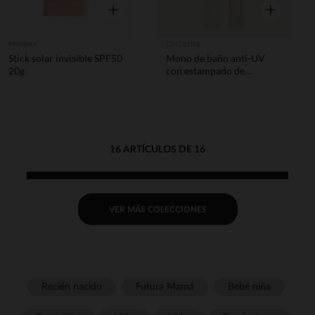
Vista rápida
Vista rápida
Monjour
Orchestra
Stick solar invisible SPF50
Mono de baño anti-UV
20g
con estampado de
flamencos niña
16 ARTÍCULOS DE 16
VER MÁS COLECCIONES
Recién nacido
Futura Mamá
Bebé niña