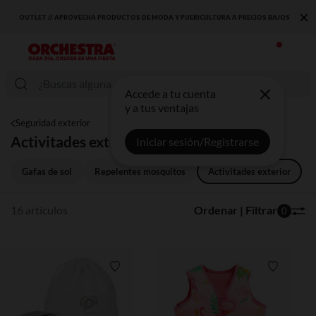
×
OUTLET // APROVECHA PRODUCTOS DE MODA Y PUERICULTURA A PRECIOS BAJOS
Accede a tu cuenta
y a tus ventajas
Seguridad exterior
Activitades exterior
Iniciar sesión/Registrarse
Gafas de sol
Repelentes mosquitos
Activitades exterior
16 artículos
Ordenar | Filtrar
0
Lista de requisitos
Lista de 