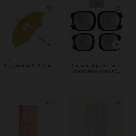
Lista de requisitos
Lista de 
Vista rápida
Vista rápida
Trixie
Scoot and Ride
Paraguas infantil Mr Lion
Conjunto de protecciones
para rodillas y codos XXS
Scoot and Ride color ash
Lista de requisitos
Lista de 