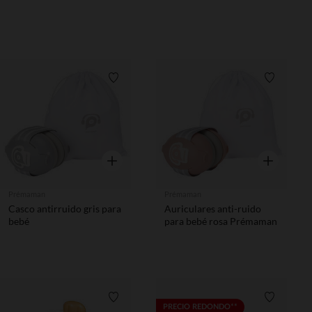
Lista de requisitos
Lista de 
Vista rápida
Vista rápida
Prémaman
Prémaman
Casco antirruido gris para
Auriculares anti-ruido
bebé
para bebé rosa Prémaman
Lista de requisitos
Lista de 
PRECIO REDONDO**