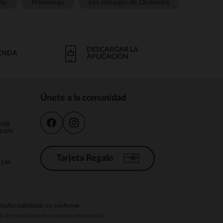
ño
Prémaman
Los consejos de Orchestra
DESCARGAR LA
IENDA
APLICACIÓN
Únete a la comunidad
nte@
.com
Tarjeta Regalo
a 14h
ies
Accesibilidad: no conforme
ema de mediación de comercio electrónico.