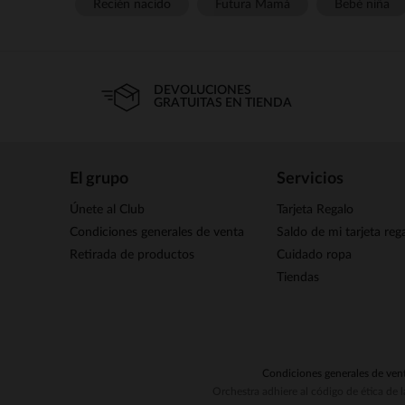
Recién nacido
Futura Mamá
Bebé niña
DEVOLUCIONES
GRATUITAS EN TIENDA
El grupo
Servicios
Únete al Club
Tarjeta Regalo
Condiciones generales de venta
Saldo de mi tarjeta reg
Retirada de productos
Cuidado ropa
Tiendas
Condiciones generales de ven
Orchestra adhiere al código de ética de 