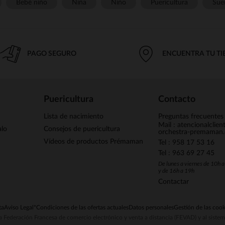
Bebé niño
Niña
Niño
Puericultura
Sue
PAGO SEGURO
ENCUENTRA TU T
Puericultura
Contacto
Lista de nacimiento
Preguntas frecuentes
Mail : atencionalclie
alo
Consejos de puericultura
orchestra-premaman
Vídeos de productos Prémaman
Tel : 958 17 53 16
Tel : 963 69 27 45
De lunes a viernes de 10h 
y de 16h a 19h
Contactar
ta
Aviso Legal
*Condiciones de las ofertas actuales
Datos personales
Gestión de las cook
la Federación Francesa de comercio electrónico y venta a distancia (FEVAD) y al sist