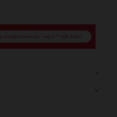
pciones
ustes de privacidad, garantizando el cumplimiento de las regula
g strongDescubro por < wg-1="">10€ al año*