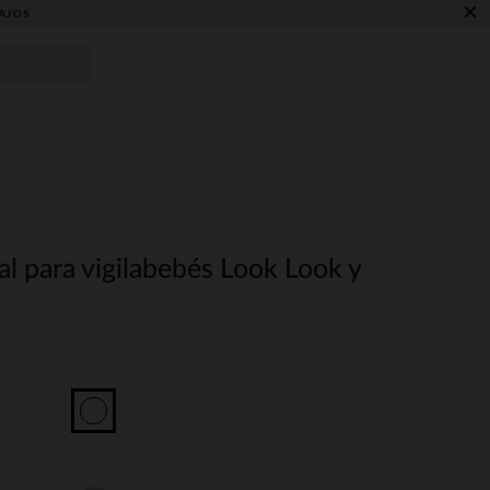
×
AJOS
l para vigilabebés Look Look y