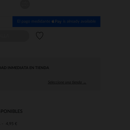
talla
unica
El pago medidante
is already available
Lista de deseos
ALLA
DAD INMEDIATA EN TIENDA
Seleccione una tienda →
SPONIBLES
4,95 €
o