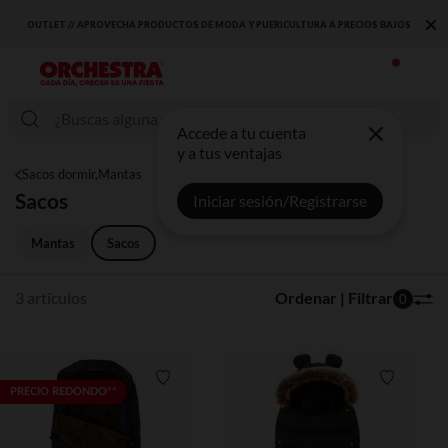
×
OUTLET // APROVECHA PRODUCTOS DE MODA Y PUERICULTURA A PRECIOS BAJOS
Accede a tu cuenta
y a tus ventajas
Sacos dormir,Mantas
Sacos
Iniciar sesión/Registrarse
Mantas
Sacos
3 artículos
Ordenar | Filtrar
0
Lista de requisitos
Lista de 
PRECIO REDONDO**