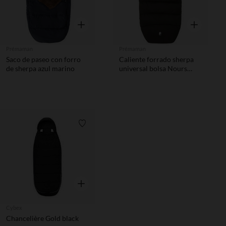
Vista rápida
Vista rápida
Prémaman
Prémaman
Saco de paseo con forro
Caliente forrado sherpa
de sherpa azul marino
universal bolsa Nours
negro
Lista de requisitos
Vista rápida
Cybex
Chancelière Gold black