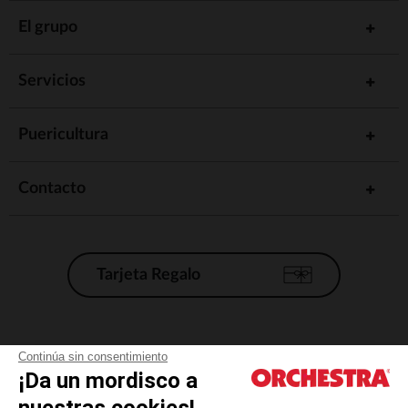
El grupo
Servicios
Puericultura
Contacto
Tarjeta Regalo
Condiciones generales de venta
Continúa sin consentimiento
¡Da un mordisco a
Aviso Legal
*Condiciones de las ofertas actuales
nuestras cookies!