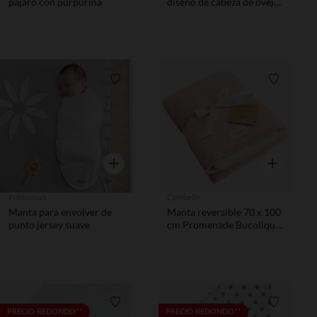
pájaro con purpurina
diseño de cabeza de oveja
"Invierno Mágico
Lista de requisitos
Lista de 
Vista rápida
Vista rápida
Prémaman
Combelle
Manta para envolver de
Manta reversible 70 x 100
punto jersey suave
cm Promenade Bucolique
rosa
Lista de requisitos
Lista de 
PRECIO REDONDO**
PRECIO REDONDO**