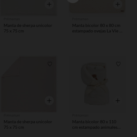
Vista rápida
Vista rápida
Prémaman
Prémaman
Manta de sherpa unicolor
Manta bicolor 80 x 80 cm
75 x 75 cm
estampado ovejas La Vie à
la Ferme beige
Lista de requisitos
Lista de 
Vista rápida
Vista rápida
Prémaman
Prémaman
Manta de sherpa unicolor
Manta bicolor 80 x 110
75 x 75 cm
cm estampado animales
Rey de los Bosques crudo