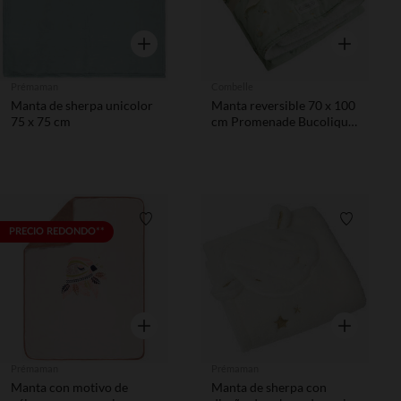
Vista rápida
Vista rápida
Prémaman
Combelle
Manta de sherpa unicolor
Manta reversible 70 x 100
75 x 75 cm
cm Promenade Bucolique
verde
Lista de requisitos
Lista de 
PRECIO REDONDO**
Vista rápida
Vista rápida
Prémaman
Prémaman
Manta con motivo de
Manta de sherpa con