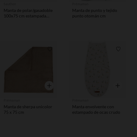
Sauthon
Prémaman
Manta de polar/gasadoble
Manta de punto y tejido
100x75 cm estampada
punto otomán cm
Orsino
Lista de requisitos
Lista de 
Vista rápida
Vista rápida
Prémaman
Prémaman
Manta de sherpa unicolor
Manta envolvente con
75 x 75 cm
estampado de ocas crudo