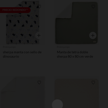
Lista de requisitos
Lista de 
PRECIO REDONDO**
Vista rápida
Vista rápida
Prémaman
Prémaman
sherpa manta con sello de
Manta de tetra doble
dinosaurio
sherpa 80 x 80 cm verde
Lista de requisitos
Lista de 