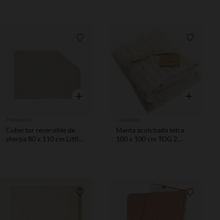
Lista de requisitos
Lista de 
Vista rápida
Vista rápida
Prémaman
Combelle
Cobertor reversible de
Manta acolchada tetra
sherpa 80 x 110 cm Little
100 x 100 cm TOG 2
Deer
Douce Hirondelle crudo
Lista de requisitos
Lista de 