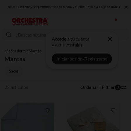
×
OS BAJOS
DESCUBRE LA NUEVA COLECCIÓN QUE TE ENCANTARÁ ☀️
Accede a tu cuenta
y a tus ventajas
Sacos dormir,Mantas
Mantas
Iniciar sesión/Registrarse
Sacos
22 artículos
Ordenar | Filtrar
0
Lista de requisitos
Lista de 