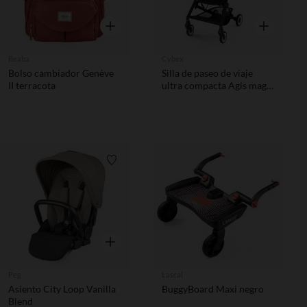
Vista rápida
Vista rápida
Beaba
Cybex
Bolso cambiador Genève
Silla de paseo de viaje
II terracota
ultra compacta Agis magic
black
Lista de requisitos
Vista rápida
Peg
Lascal
Asiento City Loop Vanilla
BuggyBoard Maxi negro
Blend