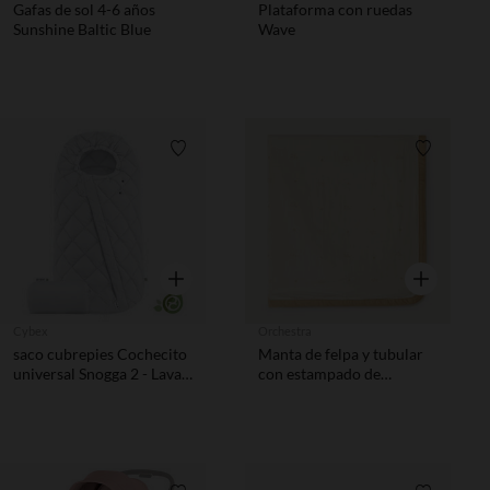
Gafas de sol 4-6 años
Plataforma con ruedas
Sunshine Baltic Blue
Wave
Lista de requisitos
Lista de 
Vista rápida
Vista rápida
Cybex
Orchestra
saco cubrepies Cochecito
Manta de felpa y tubular
universal Snogga 2 - Lava
con estampado de
Grey
elefantes para bebé.