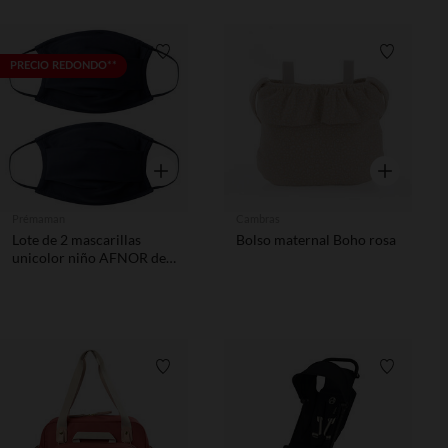
Lista de requisitos
Lista de 
PRECIO REDONDO**
Vista rápida
Vista rápida
Prémaman
Cambras
Lote de 2 mascarillas
Bolso maternal Boho rosa
unicolor niño AFNOR de
tela - Azul oscuro
Lista de requisitos
Lista de 