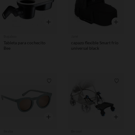
Vista rápida
Vista rápida
Bugaboo
Jané
Tableta para cochecito
capazo flexible Smart frío
Bee
universal black
Lista de requisitos
Lista de 
Vista rápida
Vista rápida
Beaba
Be cool