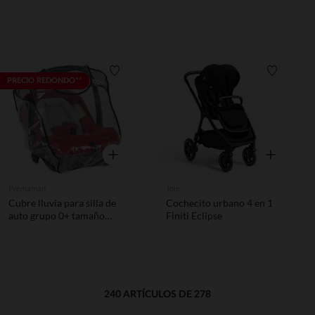
Lista de requisitos
Lista de 
PRECIO REDONDO**
Vista rápida
Vista rápida
Prémaman
Joie
Cubre lluvia para silla de
Cochecito urbano 4 en 1
auto grupo 0+ tamaño
Finiti Eclipse
universal
240 ARTÍCULOS DE 278