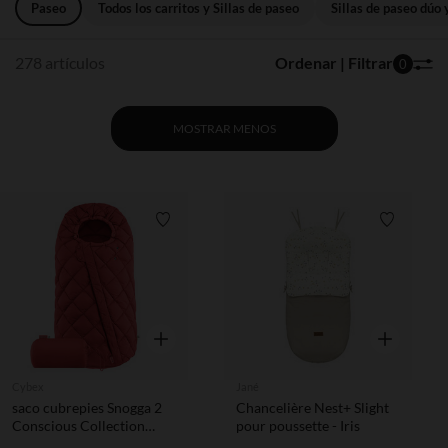
Paseo
Todos los carritos y Sillas de paseo
Sillas de paseo dúo y
278 artículos
Ordenar | Filtrar
0
MOSTRAR MENOS
Lista de requisitos
Lista de 
Vista rápida
Vista rápida
Cybex
Jané
saco cubrepies Snogga 2
Chancelière Nest+ Slight
Conscious Collection
pour poussette - Iris
hibisco red