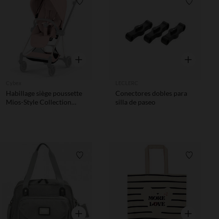
Lista de requisitos
Lista de 
Vista rápida
Vista rápida
Cybex
LECLERC
Habillage siège poussette
Conectores dobles para
Mios-Style Collection
silla de paseo
Peach Pink
Lista de requisitos
Lista de 
Vista rápida
Vista rápida