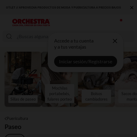
×
DESCUBRE LA NUEVA COLECCIÓN QUE TE ENCANTARÁ ☀️
Accede a tu cuenta
y a tus ventajas
Iniciar sesión/Registrarse
Mochilas
portabebés,
Bolsos
Sacos do
Sillas de paseo
fulares porteo
cambiadores
mant
Puericultura
Paseo