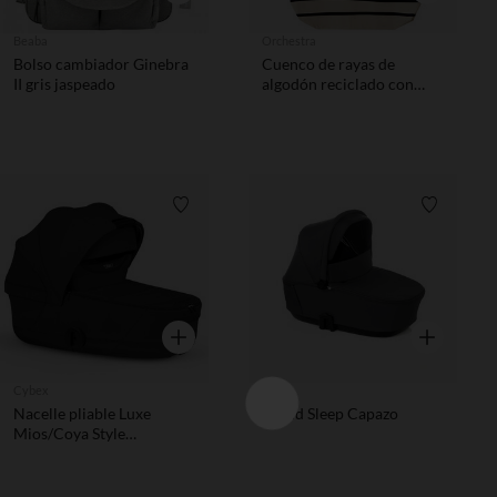
Beaba
Orchestra
Bolso cambiador Ginebra
Cuenco de rayas de
II gris jaspeado
algodón reciclado con
65% de corazón
Lista de requisitos
Lista de 
Vista rápida
Vista rápida
Cybex
Jané
Nacelle pliable Luxe
Cloud Sleep Capazo
Mios/Coya Style
Collection Sepia Black