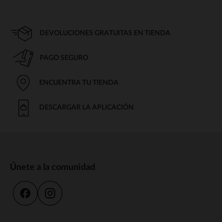
strong wg-1="">Cochecito strongideal para desplazamientos y
viajes por la ciudad.
strong wg-1="">Todo strong cazadora estilo biker para paseos
por caminos irregulares.
DEVOLUCIONES GRATUITAS EN TIENDA
Un modelo de carga fácil y chasis delgado que facilita su transporte y
almacenamiento.
PAGO SEGURO
Comodidad ante todo
Durante las salidas, varios accesorios mejoran el bienestar del niño:
ENCUENTRA TU TIENDA
strong wg-1="strongprotege del frío y permite libertad de
DESCARGAR LA APLICACIÓN
movimientos.
strong wg-1="strongbloquea los rayos del sol sin dificultar la
ventilación.
strong wg-1="">Colchón strongproporciona un mejor soporte a
los más pequeños.
Cada residencia tiene sus propios requisitos para garantizar que tu
bebé esté bien atendido, en el tiempo que necesites.
Únete a la comunidad
Accesorios prácticos para padres
Una strong wg-1=""strongexitosa también requiere una buena
organización. Varios equipos hacen que las salidas sean más
agradables: