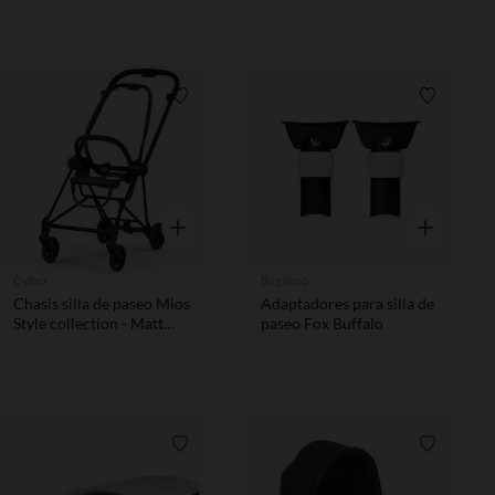
Lista de requisitos
Lista de 
Vista rápida
Vista rápida
Cybex
Bugaboo
Chasis silla de paseo Mios
Adaptadores para silla de
Style collection - Matt
paseo Fox Buffalo
Black
Lista de requisitos
Lista de 