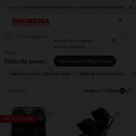
×
OUTLET // APROVECHA PRODUCTOS DE MODA Y PUERICULTURA A PRECIOS BAJOS
Accede a tu cuenta
y a tus ventajas
Paseo
Sillas de paseo gemelares
Iniciar sesión/Registrarse
Todos los carritos y Sillas de paseo
Sillas de paseo dúo y trio
S
7 artículos
Ordenar | Filtrar
0
Lista de requisitos
Lista de 
-20% CON EL CLUB