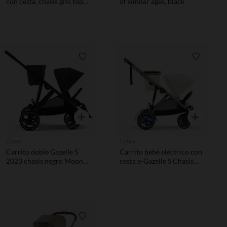
con cesta, chasis gris topo
of similar ages, black
y color blue tormenta
Lista de requisitos
Lista de 
Vista rápida
Vista rápida
Cybex
Cybex
Carrito doble Gazelle S
Carrito bebé eléctrico con
2023 chasis negro Moon
cesta e-Gazelle S Chasis
Black
Taupe/ Unidad de asiento
Seashell Beige
Lista de requisitos