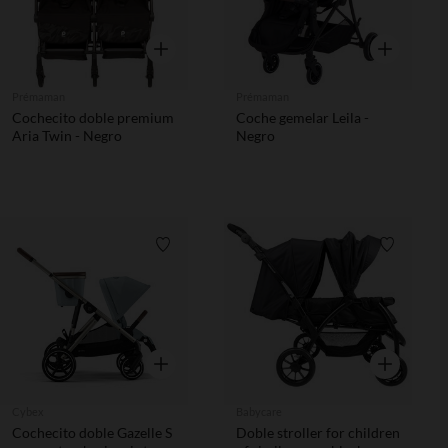
Vista rápida
Vista rápida
Prémaman
Prémaman
Cochecito doble premium
Coche gemelar Leila -
Aria Twin - Negro
Negro
Lista de requisitos
Lista de 
Vista rápida
Vista rápida
Cybex
Babycare
Cochecito doble Gazelle S
Doble stroller for children