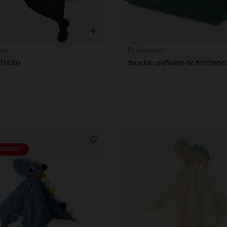
Vista rápida
an
Prémaman
Tucán
Lista de requisitos
EDONDO**