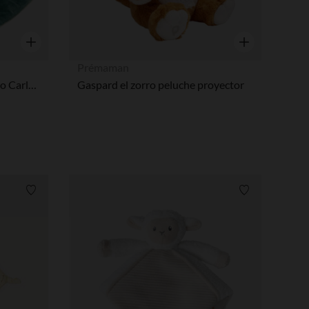
Vista rápida
Vista rápida
Prémaman
doudou pañuelo de terciopelo Carlos el Triceratops
Gaspard el zorro peluche proyector
Lista de requisitos
Lista de requi