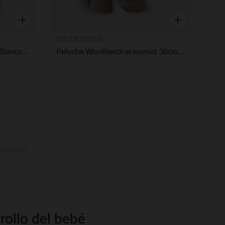
Vista rápida
Vista rápida
OB DESIGNS
Peluche Eddie el yeti 34cm - Blanco y azul
Peluche Woolberth el mamut 38cm - Marrón
rollo del bebé