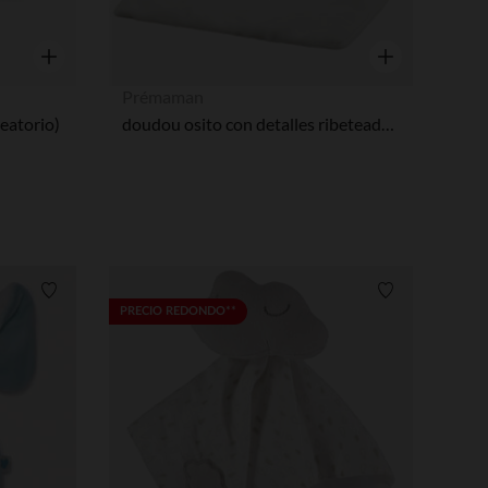
Vista rápida
Vista rápida
Prémaman
eatorio)
doudou osito con detalles ribeteados en plata
Lista de requisitos
Lista de requi
PRECIO REDONDO**