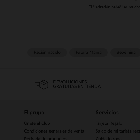
El **edredón bebé** es much
Esencial para la comodidad y
sentirse tranquilo, seguro y tr
E
El peluche** es, con diferencia,
convierten en un valioso ali
Recién nacido
Futura Mamá
Bebé niña
puntos de referencia. El peluch
DEVOLUCIONES
La seguridad de tu bebé es
GRATUITAS EN TIENDA
hipoalergénicos que respetan
estrictas normas de seguridad y 
El grupo
Servicios
El 
Únete al Club
Tarjeta Regalo
El **edredón para bebé** much
encuentra con una situación nu
Condiciones generales de venta
Saldo de mi tarjeta reg
Con su agradable textura y
Retirada de productos
Cuidado ropa