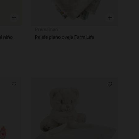
Vista rápida
Vista rápida
Prémaman
é niño
Pelele plano oveja Farm Life
Lista de requisitos
Lista de requi
pciones
ustes de privacidad, garantizando el cumplimiento de las regula