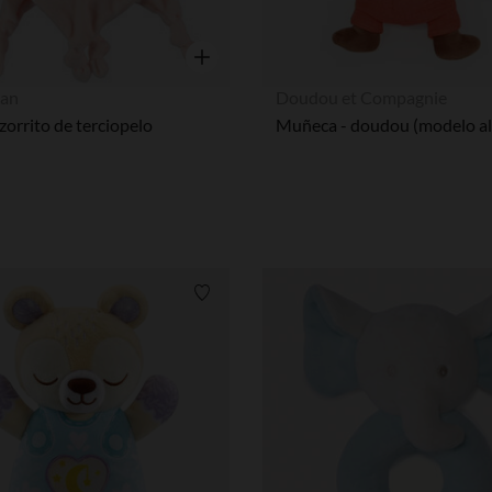
Vista rápida
an
Doudou et Compagnie
orrito de terciopelo
Muñeca - doudou (modelo al
Lista de requisitos