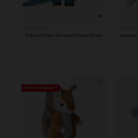
Vista rápida
Prémaman
Prémam
Pablo el Diplo terciopelo felpa 45 cm
doudou z
Lista de requisitos
PRECIO REDONDO**