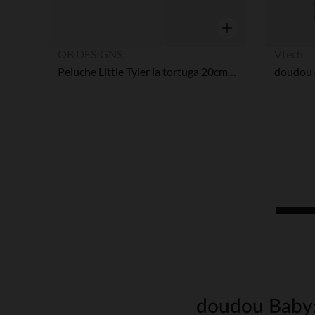
Vista rápida
OB DESIGNS
Vtech
Peluche Little Tyler la tortuga 20cm - Verde
doudou Baby: 