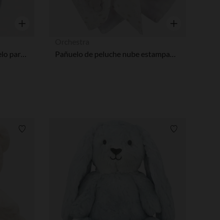
Vista rápida
Vista rápida
Orchestra
Sonajero elefante de terciopelo para bebé niño
Pañuelo de peluche nube estampada con gotas de lluvia para bebé
Lista de requisitos
Lista de requi