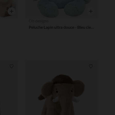
Vista rápida
Vista rápida
Ob designs
Peluche Lapin ultra douce - Bleu ciel 40 cm
Lista de requisitos
Lista de requi