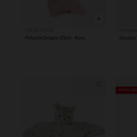
Vista rápida
OB DESIGNS
Prémam
Peluche Dragón 20cm - Rosa
doudou 
Lista de requisitos
PRECIO R