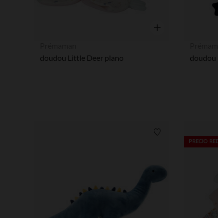
Vista rápida
Prémaman
Prémam
doudou Little Deer plano
doudou 
Lista de requisitos
PRECIO R