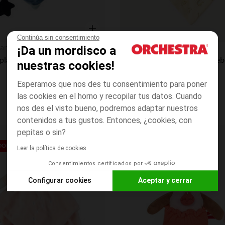
Continúa sin consentimiento
Vista rápida
an
Orchestra
¡Da un mordisco a
plano dinosaurio
Doudou plano dino para beb
nuestras cookies!
Esperamos que nos des tu consentimiento para poner
las cookies en el horno y recopilar tus datos. Cuando
nos des el visto bueno, podremos adaptar nuestros
contenidos a tus gustos. Entonces, ¿cookies, con
pepitas o sin?
Lista de requisitos
EDONDO**
Leer la política de cookies
Consentimientos certificados por
Configurar cookies
Aceptar y cerrar
Axeptio consent
Plataforma de Gestión de Consentimiento: Personaliza tus O
Nuestra plataforma te permite personalizar y gestionar tus aj