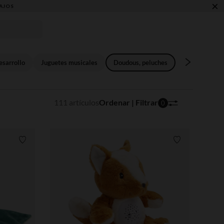
×
esarrollo
Juguetes musicales
Doudous, peluches
Puzles
C
111 artículos
Ordenar | Filtrar
0
Lista de requisitos
Lista de requi