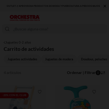
×
OUTLET // APROVECHA PRODUCTOS DE MODA Y PUERICULTURA A PRECIOS BAJOS
Juguetes 0-2 años
Carrito de actividades
Juguetes actividades
Juguetes de madera
Doudous, peluches
4 artículos
Ordenar | Filtrar
0
Lista de requisitos
Lista de 
-20% CON EL CLUB