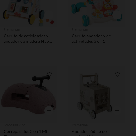
Vista rápida
Vista rápida
Prémaman
Prémaman
Carrito de actividades y
Carrito andador y de
andador de madera Happy
actividades 3 en 1
Wild
Lista de requisitos
Lista de 
Vista rápida
Vista rápida
Scoot and Ride
Prémaman
Correpasillos 3 en 1 Mi
Andador lúdico de