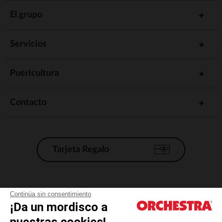
El grupo
Servicios
Puericultura
Contacto
Tarjeta Regalo
Condiciones generales de venta
Continúa sin consentimiento
¡Da un mordisco a
Aviso Legal
*Condiciones de las ofertas actuales
nuestras cookies!