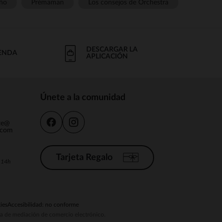
ño
Prémaman
Los consejos de Orchestra
DESCARGAR LA
IENDA
APLICACIÓN
Únete a la comunidad
nte@
.com
Tarjeta Regalo
a 14h
ies
Accesibilidad: no conforme
ema de mediación de comercio electrónico.