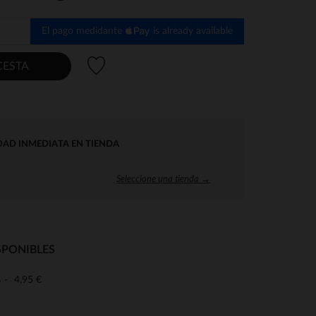
El pago medidante
is already available
Lista de deseos
CESTA
DAD INMEDIATA EN TIENDA
Seleccione una tienda →
SPONIBLES
4,95 €
o