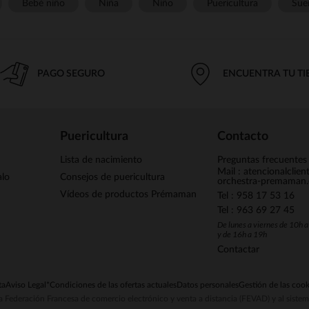
Bebé niño
Niña
Niño
Puericultura
Sue
PAGO SEGURO
ENCUENTRA TU T
Puericultura
Contacto
Lista de nacimiento
Preguntas frecuentes
Mail : atencionalclie
alo
Consejos de puericultura
orchestra-premaman
Vídeos de productos Prémaman
Tel : 958 17 53 16
Tel : 963 69 27 45
De lunes a viernes de 10h 
y de 16h a 19h
Contactar
ta
Aviso Legal
*Condiciones de las ofertas actuales
Datos personales
Gestión de las cook
la Federación Francesa de comercio electrónico y venta a distancia (FEVAD) y al sist