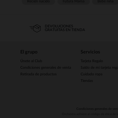
Recién nacido
Futura Mamá
Bebé niña
DEVOLUCIONES
GRATUITAS EN TIENDA
El grupo
Servicios
Únete al Club
Tarjeta Regalo
Condiciones generales de venta
Saldo de mi tarjeta reg
Retirada de productos
Cuidado ropa
Tiendas
Condiciones generales de ven
Orchestra adhiere al código de ética de 