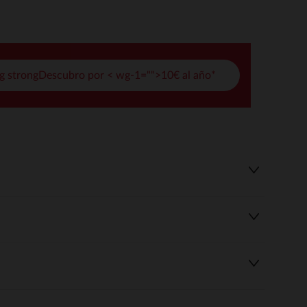
opciones
ración de privacidad, garantizando el cumplimiento de la normat
g strongDescubro por < wg-1="">10€ al año*