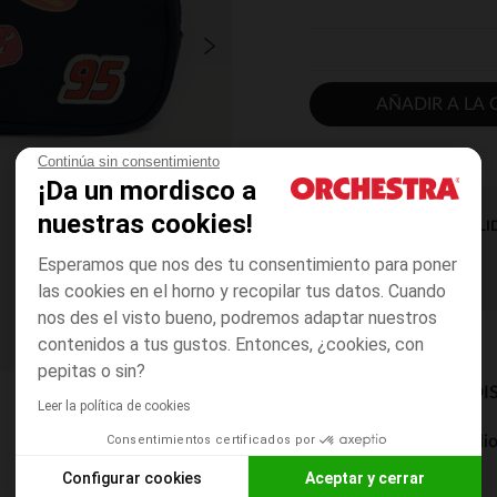
AÑADIR A LA 
Continúa sin consentimiento
¡Da un mordisco a
nuestras cookies!
DISPONIBILI
Esperamos que nos des tu consentimiento para poner
las cookies en el horno y recopilar tus datos. Cuando
nos des el visto bueno, podremos adaptar nuestros
contenidos a tus gustos. Entonces, ¿cookies, con
pepitas o sin?
MODOS DE ENVÍO DI
Leer la política de cookies
Consentimientos certificados por
Entrega a domicili
De 5 a 8 días
Configurar cookies
Aceptar y cerrar