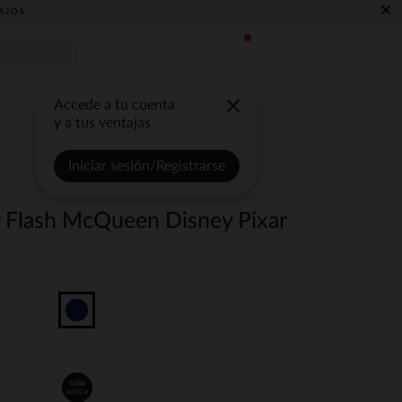
×
AJOS
Accede a tu cuenta
y a tus ventajas
Iniciar sesión/Registrarse
r Flash McQueen Disney Pixar
talla
unica