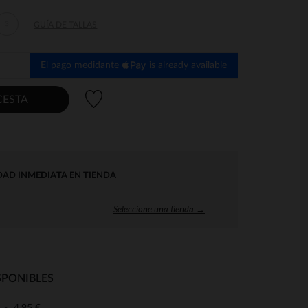
3
GUÍA DE TALLAS
El pago medidante
is already available
Lista de deseos
CESTA
DAD INMEDIATA EN TIENDA
Seleccione una tienda →
SPONIBLES
4,95 €