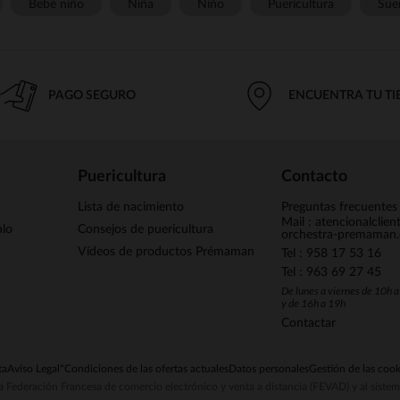
Bebé niño
Niña
Niño
Puericultura
Sue
PAGO SEGURO
ENCUENTRA TU T
Puericultura
Contacto
Lista de nacimiento
Preguntas frecuentes
Mail : atencionalclie
alo
Consejos de puericultura
orchestra-premaman
Vídeos de productos Prémaman
Tel : 958 17 53 16
Tel : 963 69 27 45
De lunes a viernes de 10h 
y de 16h a 19h
Contactar
ta
Aviso Legal
*Condiciones de las ofertas actuales
Datos personales
Gestión de las cook
la Federación Francesa de comercio electrónico y venta a distancia (FEVAD) y al sist