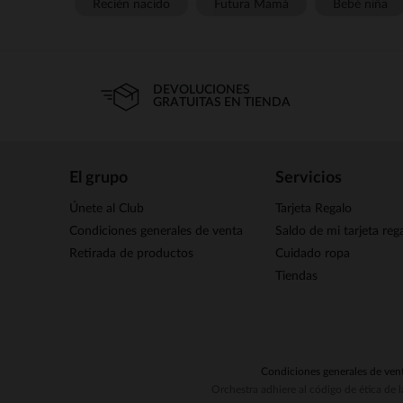
Recién nacido
Futura Mamá
Bebé niña
DEVOLUCIONES
GRATUITAS EN TIENDA
El grupo
Servicios
Únete al Club
Tarjeta Regalo
Condiciones generales de venta
Saldo de mi tarjeta reg
Retirada de productos
Cuidado ropa
Tiendas
Condiciones generales de ven
Orchestra adhiere al código de ética de 