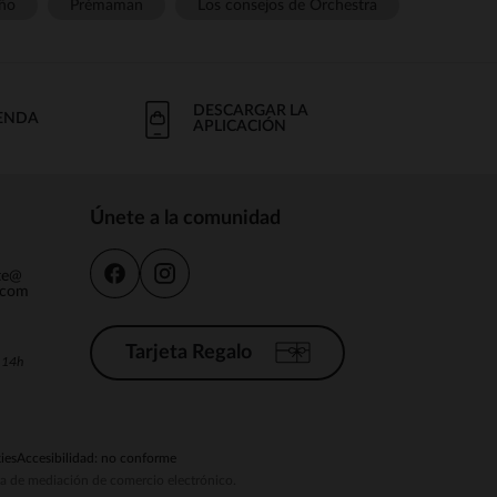
ño
Prémaman
Los consejos de Orchestra
DESCARGAR LA
IENDA
APLICACIÓN
Únete a la comunidad
nte@
.com
Tarjeta Regalo
a 14h
ies
Accesibilidad: no conforme
ema de mediación de comercio electrónico.