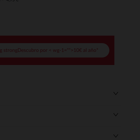
o
pciones
ustes de privacidad, garantizando el cumplimiento de las regula
g strongDescubro por < wg-1="">10€ al año*