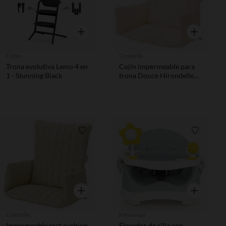
Vista rápida
Vista rápida
Cybex
Combelle
Trona evolutiva Lemo 4 en
Cojín impermeable para
1 - Stunning Black
trona Douce Hirondelle
beige
Lista de requisitos
Lista de 
Vista rápida
Vista rápida
Combelle
Prémaman
Impermeable seat cushion
Elevador de silla con