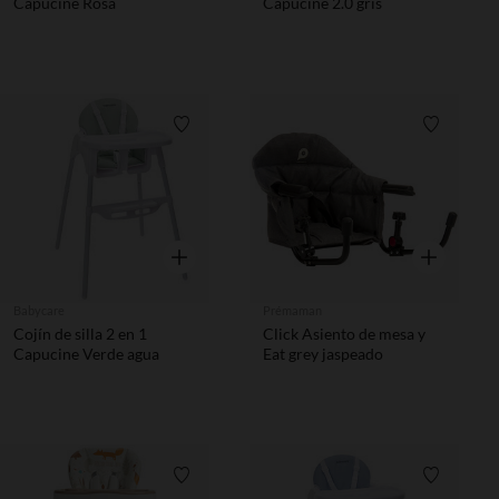
Capucine Rosa
Capucine 2.0 gris
Lista de requisitos
Lista de 
Vista rápida
Vista rápida
Babycare
Prémaman
Cojín de silla 2 en 1
Click Asiento de mesa y
Capucine Verde agua
Eat grey jaspeado
Lista de requisitos
Lista de 