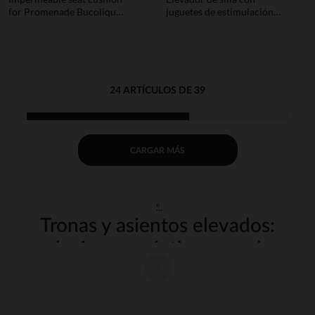
for Promenade Bucolique
juguetes de estimulación
high chair, green
para silla Me Up
24 ARTÍCULOS DE 39
CARGAR MÁS
"
Tronas y asientos elevados:
soluciones prácticas para las
comidas del bebé
Las comidas del bebé se convierten en un momento de convivencia y
convivencia gracias a las strong wg-1="strongy strong wg-2="">sillas