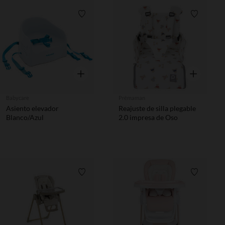
Lista de requisitos
Lista de 
Vista rápida
Vista rápida
Babycare
Prémaman
Asiento elevador
Reajuste de silla plegable
Blanco/Azul
2.0 impresa de Oso
Lista de requisitos
Lista de 