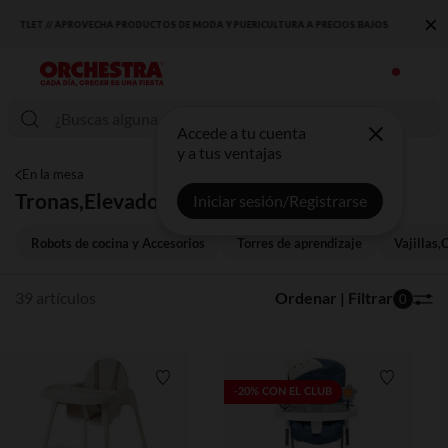
×
DESCUBRE LA NUEVA COLECCIÓN QUE TE ENCANTARÁ ☀️
Accede a tu cuenta
y a tus ventajas
En la mesa
Tronas,Elevadores
Iniciar sesión/Registrarse
Robots de cocina y Accesorios
Torres de aprendizaje
Vajillas,
39 artículos
Ordenar | Filtrar
0
Lista de requisitos
Lista de 
-20% CON EL CLUB