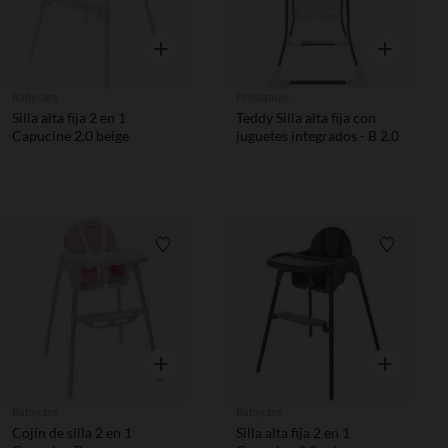
Vista rápida
Vista rápida
Babycare
Prémaman
Silla alta fija 2 en 1
Teddy Silla alta fija con
Capucine 2.0 beige
juguetes integrados - B 2.0
Lista de requisitos
Lista de 
Vista rápida
Vista rápida
Babycare
Babycare
Cojín de silla 2 en 1
Silla alta fija 2 en 1