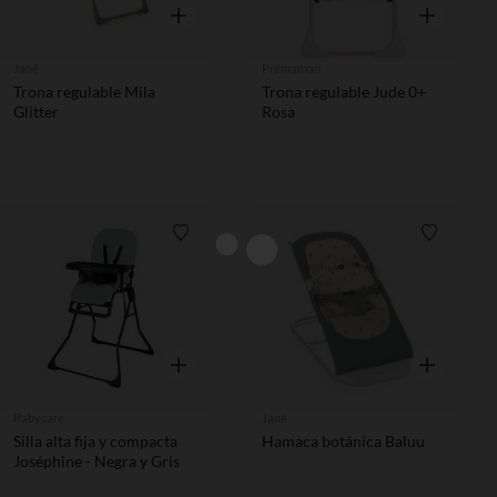
Vista rápida
Vista rápida
Jané
Prémaman
Trona regulable Mila
Trona regulable Jude 0+
Glitter
Rosa
Lista de requisitos
Lista de 
Vista rápida
Vista rápida
Babycare
Jané
Silla alta fija y compacta
Hamaca botánica Baluu
Joséphine - Negra y Gris