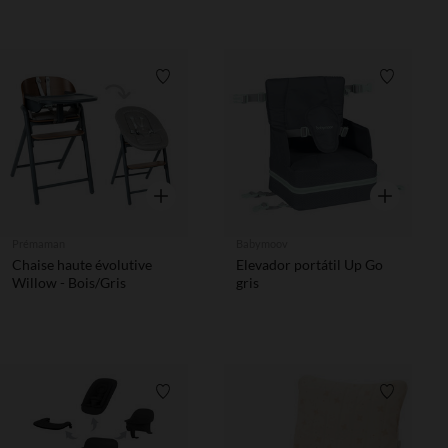
Lista de requisitos
Lista de 
Vista rápida
Vista rápida
Prémaman
Babymoov
Chaise haute évolutive
Elevador portátil Up Go
Willow - Bois/Gris
gris
Lista de requisitos
Lista de 