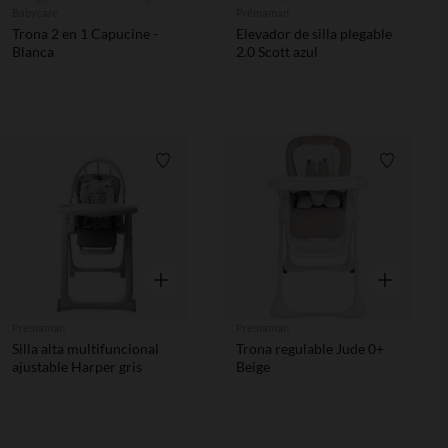
Babycare
Prémaman
Trona 2 en 1 Capucine -
Elevador de silla plegable
Blanca
2.0 Scott azul
Lista de requisitos
Lista de 
Vista rápida
Vista rápida
Prémaman
Prémaman
Silla alta multifuncional
Trona regulable Jude 0+
ajustable Harper gris
Beige