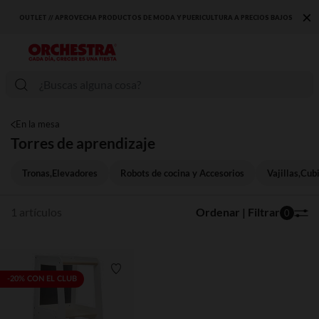
×
OUTLET // APROVECHA PRODUCTOS DE MODA Y PUERICULTURA A PRECIOS BAJOS
En la mesa
Torres de aprendizaje
Tronas,Elevadores
Robots de cocina y Accesorios
Vajillas,Cub
1 artículos
Ordenar | Filtrar
0
Lista de requisitos
-20% CON EL CLUB