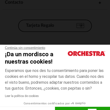
Contacto
Tarjeta Regalo
Condiciones generales de venta
Continúa sin consentimiento
¡Da un mordisco a
Aviso Legal
*Condiciones de las ofertas actuales
nuestras cookies!
Datos personales
Esperamos que nos des tu consentimiento para poner las
Gestión de las cookies
cookies en el horno y recopilar tus datos. Cuando nos des
Accesibilidad: no conforme
el visto bueno, podremos adaptar nuestros contenidos a
talla
Vert
Vert
unica
Orchestra adhiere al código de ética de la Federación Francesa de comercio
tus gustos. Entonces, ¿cookies, con pepitas o sin?
electrónico y venta a distancia (FEVAD) y al sistema de mediación de
comercio electrónico.
Leer la política de cookies
El pago medidante
is already available
Consentimientos certificados por
España
Lista d
AÑADIR A LA CESTA