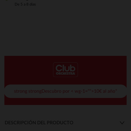
De 5 a 8 días
strong strongDescubro por < wg-1="">10€ al año*
DESCRIPCIÓN DEL PRODUCTO