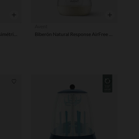
Vista rápida
Vista rápida
Avent
Biberón de vidrio con tetina simétrica SX Pro M 240ml Wonderland rosa
Biberón Natural Response AirFree 125 ml
Lista de requisitos
Lista de requi