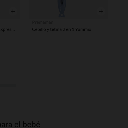
Vista rápida
Vista rápida
Prémaman
Préparateur de biberon Bib'Expresso Baltic Blue
Cepillo y tetina 2 en 1 Yummix
para el bebé