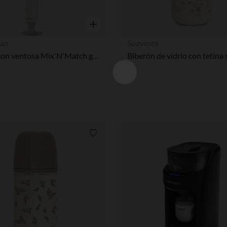
Vista rápida
an
Suavinex
Cepillo con ventosa Mix'N'Match gris
Lista de requisitos