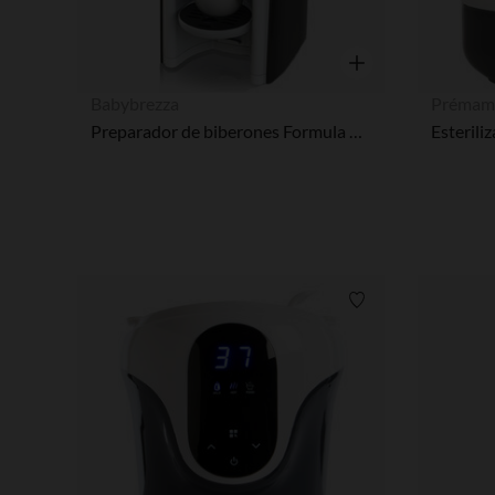
Vista rápida
Babybrezza
Prémam
Preparador de biberones Formula Advanced y blanco
Lista de requisitos