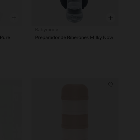
Vista rápida
Vista rápida
Babymoov
 Pure
Preparador de Biberones Milky Now
Lista de requi
pciones
ustes de privacidad, garantizando el cumplimiento de las regula