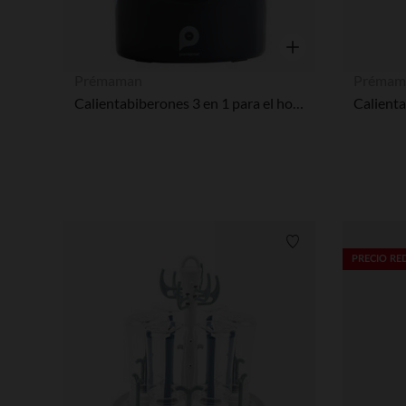
Vista rápida
Prémaman
Prémam
Calientabiberones 3 en 1 para el hogar con pantalla táctil
Lista de requisitos
PRECIO R