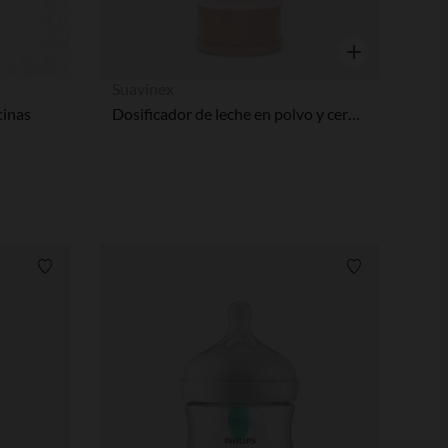
Vista rápida
Suavinex
tinas
Dosificador de leche en polvo y cereales rosa
Lista de requisitos
Lista de requi