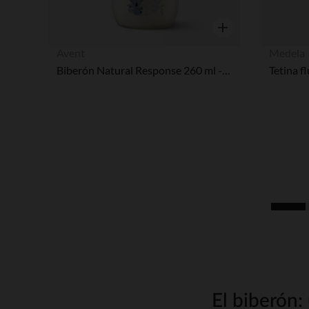
Vista rápida
Avent
Medela
Biberón Natural Response 260 ml - Koala
Tetina f
El biberón: