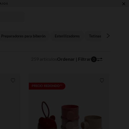
×
Preparadores para biberón
Esterilizadores
Tetinas
Accesorios
259 artículos
Ordenar | Filtrar
0
Lista de requisitos
Lista de requi
PRECIO REDONDO**