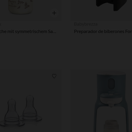
Vista rápida
x
Babybrezza
Glasflasche mit symmetrischem Sauger SX Pro M 240 ml Poetry braun
Lista de requisitos