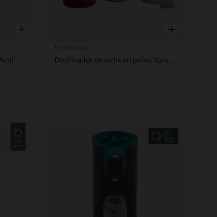
Vista rápida
Vista rápida
Prémaman
 Azul
Dosificador de leche en polvo Yummix 2.0 rosa
Lista de requisitos
Lista de requi