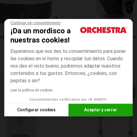
Continúa sin consentimiento
Vista rápida
an
Babymoov
¡Da un mordisco a
Esterilizador eléctrico Milo - Gris y Blanco
Esterilizador eléctrico Turbo
nuestras cookies!
Esperamos que nos des tu consentimiento para poner
las cookies en el horno y recopilar tus datos. Cuando
nos des el visto bueno, podremos adaptar nuestros
contenidos a tus gustos. Entonces, ¿cookies, con
pepitas o sin?
Lista de requisitos
Leer la política de cookies
Consentimientos certificados por
Configurar cookies
Aceptar y cerrar
Axeptio consent
Plataforma de Gestión de Consentimiento: Personaliza tus O
Nuestra plataforma te permite personalizar y gestionar tus aj