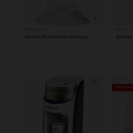
Vista rápida
Prémaman
Avent
Secador de biberones árbol gris
Lista de requisitos
-20% CON 