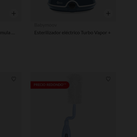
Vista rápida
Vista rápida
Babymoov
Preparador de biberones Formula Advanced
Esterilizador eléctrico Turbo Vapor +
Lista de requisitos
Lista de requi
PRECIO REDONDO**