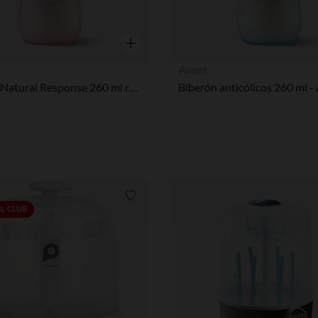
Vista rápida
Avent
Biberón Natural Response 260 ml rosa
Biberón anticólicos 260 ml -
Lista de requisitos
EL CLUB