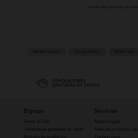
La hora de comer es un momen
complementos adecuados. sea el
comodidad y facilidad de us
Bib
El strong wg-1=""stronges uno d
necesidades. Ofrecemos una 
Recién nacido
Futura Mamá
Bebé niña
para facilitar su manejo y o
Tetina
DEVOLUCIONES
Las tetinas son otro elemento
GRATUITAS EN TIENDA
tetinas están disponibles en di
ayudas al bebé a realizar una
li
El grupo
Servicios
Calientabibe
Únete al Club
Tarjeta Regalo
El strong wg-1="">calentador 
forma rápida y uniforme, con
Condiciones generales de venta
Saldo de mi tarjeta reg
biberón. Tanto sea estás en 
Retirada de productos
Cuidado ropa