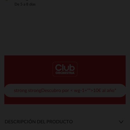
De 5 a 8 días
strong strongDescubro por < wg-1="">10€ al año*
DESCRIPCIÓN DEL PRODUCTO