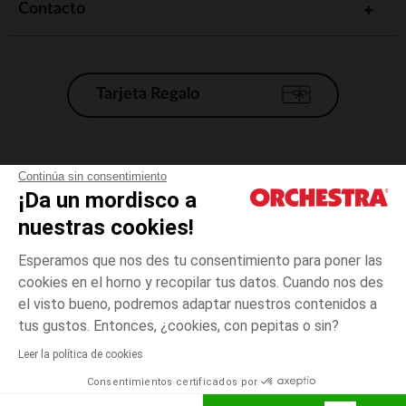
Contacto
Tarjeta Regalo
Condiciones generales de venta
Continúa sin consentimiento
¡Da un mordisco a
Aviso Legal
*Condiciones de las ofertas actuales
nuestras cookies!
Datos personales
Esperamos que nos des tu consentimiento para poner las
Gestión de las cookies
cookies en el horno y recopilar tus datos. Cuando nos des
Accesibilidad: no conforme
el visto bueno, podremos adaptar nuestros contenidos a
Gris
TALLA
Gris
?
Orchestra adhiere al código de ética de la Federación Francesa de comercio
tus gustos. Entonces, ¿cookies, con pepitas o sin?
electrónico y venta a distancia (FEVAD) y al sistema de mediación de
comercio electrónico.
Leer la política de cookies
El pago medidante
is already available
Consentimientos certificados por
España
Lista d
ELIGE UNA TALLA