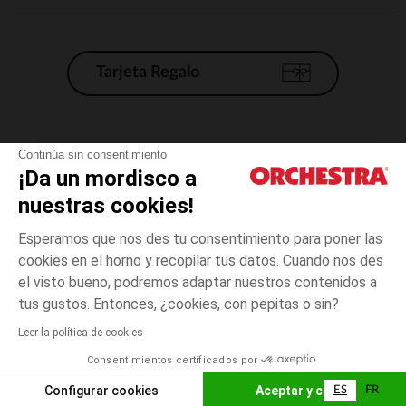
Tarjeta Regalo
Condiciones generales de venta
Continúa sin consentimiento
¡Da un mordisco a
Aviso Legal
*Condiciones de las ofertas actuales
nuestras cookies!
Datos personales
Esperamos que nos des tu consentimiento para poner las
Gestión de las cookies
cookies en el horno y recopilar tus datos. Cuando nos des
Accesibilidad: no conforme
el visto bueno, podremos adaptar nuestros contenidos a
Crudo
Crudo
SMALL
Orchestra adhiere al código de ética de la Federación Francesa de comercio
tus gustos. Entonces, ¿cookies, con pepitas o sin?
electrónico y venta a distancia (FEVAD) y al sistema de mediación de
comercio electrónico.
Leer la política de cookies
El pago medidante
is already available
Consentimientos certificados por
España
Lista d
AÑADIR A LA CESTA
Configurar cookies
Aceptar y cerrar
ES
FR