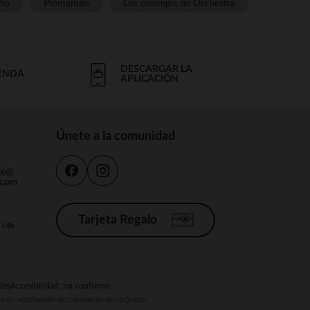
ño
Prémaman
Los consejos de Orchestra
DESCARGAR LA
IENDA
APLICACIÓN
Únete a la comunidad
nte@
.com
Tarjeta Regalo
a 14h
ies
Accesibilidad: no conforme
ema de mediación de comercio electrónico.