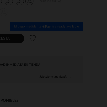
7
8
10
GUÍA DE TALLAS
s
años
años
años
14
años
El pago medidante
is already available
Lista de deseos
CESTA
DAD INMEDIATA EN TIENDA
Seleccione una tienda →
SPONIBLES