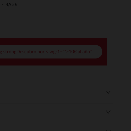
pciones
4,95 €
o
ustes de privacidad, garantizando el cumplimiento de las regula
g strongDescubro por < wg-1="">10€ al año*