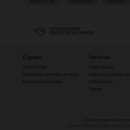
Recién nacido
Futura Mamá
Bebé niña
DEVOLUCIONES
GRATUITAS EN TIENDA
El grupo
Servicios
Únete al Club
Tarjeta Regalo
Condiciones generales de venta
Saldo de mi tarjeta reg
Retirada de productos
Cuidado ropa
Tiendas
Condiciones generales de ven
Orchestra adhiere al código de ética de 