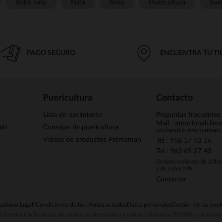
Bebé niño
Niña
Niño
Puericultura
Sue
PAGO SEGURO
ENCUENTRA TU T
Puericultura
Contacto
Lista de nacimiento
Preguntas frecuentes
Mail : atencionalclie
alo
Consejos de puericultura
orchestra-premaman
Vídeos de productos Prémaman
Tel : 958 17 53 16
Tel : 963 69 27 45
De lunes a viernes de 10h 
y de 16h a 19h
Contactar
ta
Aviso Legal
*Condiciones de las ofertas actuales
Datos personales
Gestión de las cook
la Federación Francesa de comercio electrónico y venta a distancia (FEVAD) y al sist