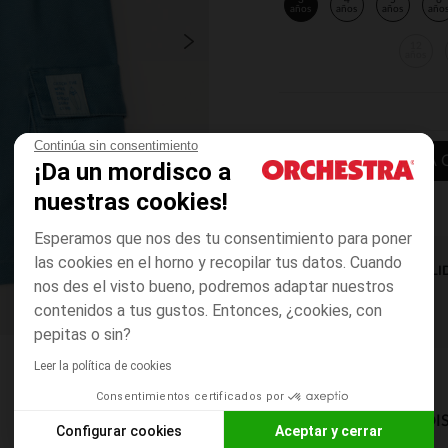
3
4
5
6
años
años
años
año
12
años
Continúa sin consentimiento
AÑADIR A LA 
¡Da un mordisco a
nuestras cookies!
Esperamos que nos des tu consentimiento para poner
las cookies en el horno y recopilar tus datos. Cuando
DISPONIBILI
nos des el visto bueno, podremos adaptar nuestros
contenidos a tus gustos. Entonces, ¿cookies, con
pepitas o sin?
Leer la política de cookies
Consentimientos certificados por
MODOS DE ENVÍO DI
Configurar cookies
Aceptar y cerrar