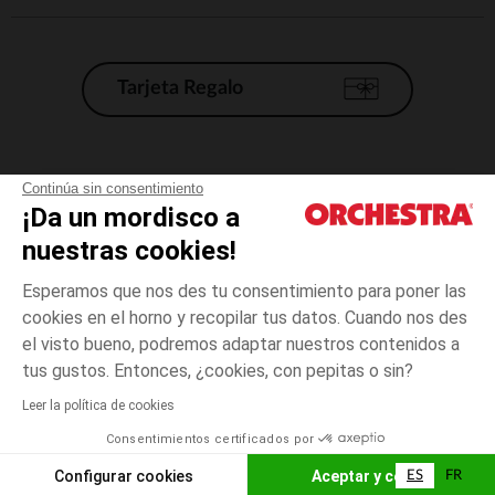
Tarjeta Regalo
Condiciones generales de venta
Continúa sin consentimiento
¡Da un mordisco a
Aviso Legal
*Condiciones de las ofertas actuales
nuestras cookies!
Datos personales
Esperamos que nos des tu consentimiento para poner las
Gestión de las cookies
cookies en el horno y recopilar tus datos. Cuando nos des
Accesibilidad: no conforme
el visto bueno, podremos adaptar nuestros contenidos a
3
Azul
Azul
años
Orchestra adhiere al código de ética de la Federación Francesa de comercio
tus gustos. Entonces, ¿cookies, con pepitas o sin?
electrónico y venta a distancia (FEVAD) y al sistema de mediación de
comercio electrónico.
Leer la política de cookies
El pago medidante
is already available
Consentimientos certificados por
España
Lista d
AÑADIR A LA CESTA
Configurar cookies
Aceptar y cerrar
ES
FR