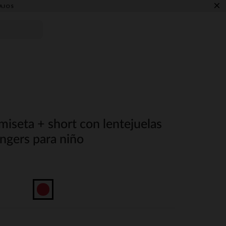
×
AJOS
iseta + short con lentejuelas
ngers para niño