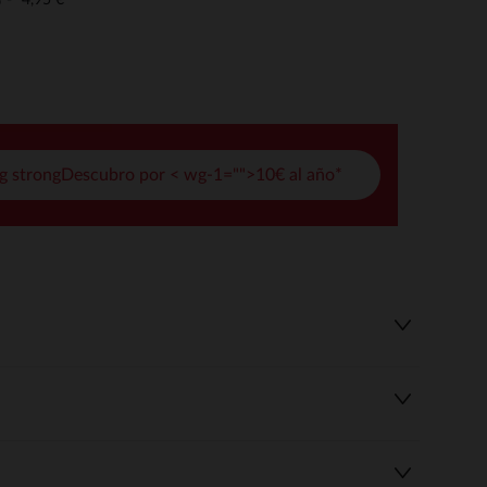
o
pciones
ustes de privacidad, garantizando el cumplimiento de las regula
g strongDescubro por < wg-1="">10€ al año*