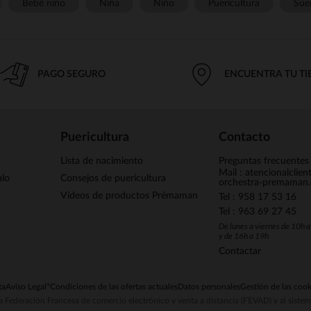
Bebé niño
Niña
Niño
Puericultura
Sue
PAGO SEGURO
ENCUENTRA TU T
Puericultura
Contacto
Lista de nacimiento
Preguntas frecuentes
Mail : atencionalclie
alo
Consejos de puericultura
orchestra-premaman
Vídeos de productos Prémaman
Tel : 958 17 53 16
Tel : 963 69 27 45
De lunes a viernes de 10h 
y de 16h a 19h
Contactar
ta
Aviso Legal
*Condiciones de las ofertas actuales
Datos personales
Gestión de las cook
la Federación Francesa de comercio electrónico y venta a distancia (FEVAD) y al sist