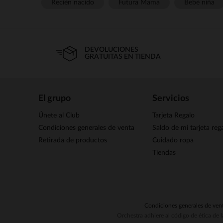
Recién nacido
Futura Mamá
Bebé niña
DEVOLUCIONES
GRATUITAS EN TIENDA
El grupo
Servicios
Únete al Club
Tarjeta Regalo
Condiciones generales de venta
Saldo de mi tarjeta reg
Retirada de productos
Cuidado ropa
Tiendas
Condiciones generales de ven
Orchestra adhiere al código de ética de 