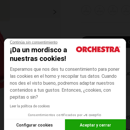
3
4
5
6
años
años
años
años
AÑADIR A LA 
Continúa sin consentimiento
¡Da un mordisco a
nuestras cookies!
Esperamos que nos des tu consentimiento para poner
DISPONIBILI
las cookies en el horno y recopilar tus datos. Cuando
nos des el visto bueno, podremos adaptar nuestros
contenidos a tus gustos. Entonces, ¿cookies, con
pepitas o sin?
Leer la política de cookies
Consentimientos certificados por
MODOS DE ENVÍO DI
Configurar cookies
Aceptar y cerrar