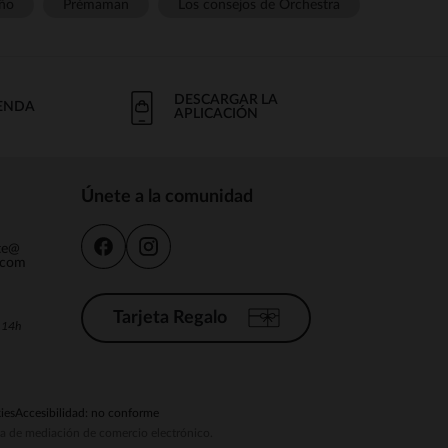
ño
Prémaman
Los consejos de Orchestra
DESCARGAR LA
IENDA
APLICACIÓN
Únete a la comunidad
nte@
.com
Tarjeta Regalo
a 14h
ies
Accesibilidad: no conforme
ema de mediación de comercio electrónico.