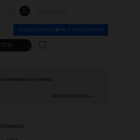
8
10
GUÍA DE TALLAS
años
años
El pago medidante
is already available
Lista de deseos
CESTA
DAD INMEDIATA EN TIENDA
Seleccione una tienda →
SPONIBLES
4,95 €