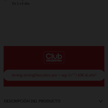
De 5 a 8 días
strong strongDescubro por < wg-1="">10€ al año*
DESCRIPCIÓN DEL PRODUCTO