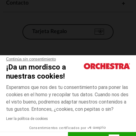
Contacto
Tarjeta Regalo
Condiciones generales de venta
Continúa sin consentimiento
¡Da un mordisco a
Aviso Legal
*Condiciones de las ofertas actuales
nuestras cookies!
Datos personales
Esperamos que nos des tu consentimiento para poner las
Gestión de las cookies
cookies en el horno y recopilar tus datos. Cuando nos des
Accesibilidad: no conforme
el visto bueno, podremos adaptar nuestros contenidos a
4
Blanco
Blanco
años
Orchestra adhiere al código de ética de la Federación Francesa de comercio
tus gustos. Entonces, ¿cookies, con pepitas o sin?
electrónico y venta a distancia (FEVAD) y al sistema de mediación de
comercio electrónico.
Leer la política de cookies
El pago medidante
is already available
Consentimientos certificados por
España
Lista d
AÑADIR A LA CESTA