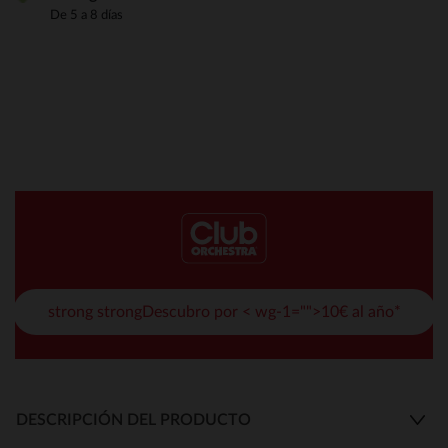
De 5 a 8 días
strong strongDescubro por < wg-1="">10€ al año*
DESCRIPCIÓN DEL PRODUCTO