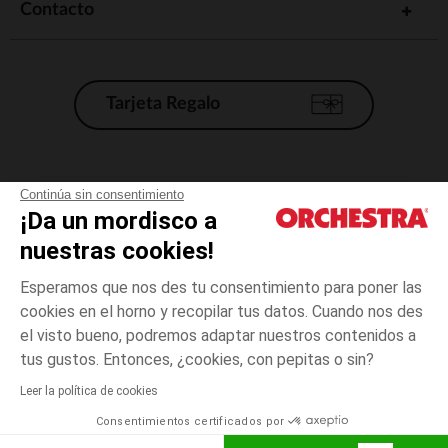
Contacto
Tarjeta Regalo
Condiciones generales de venta
Continúa sin consentimiento
¡Da un mordisco a
Aviso Legal
*Condiciones de las ofertas actuales
nuestras cookies!
Datos personales
Esperamos que nos des tu consentimiento para poner las
Gestión de las cookies
cookies en el horno y recopilar tus datos. Cuando nos des
Accesibilidad: no conforme
el visto bueno, podremos adaptar nuestros contenidos a
Verde
TALLA
Verde
?
Orchestra adhiere al código de ética de la Federación Francesa de comercio
tus gustos. Entonces, ¿cookies, con pepitas o sin?
electrónico y venta a distancia (FEVAD) y al sistema de mediación de
comercio electrónico.
Leer la política de cookies
El pago medidante
is already available
Consentimientos certificados por
España
Lista d
ELIGE UNA TALLA