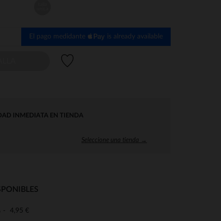
talla
unica
El pago medidante
is already available
Lista de deseos
ALLA
DAD INMEDIATA EN TIENDA
Seleccione una tienda →
SPONIBLES
4,95 €
o