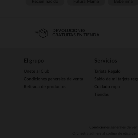
Recién nacido
Futura Mamá
Bebé niña
DEVOLUCIONES
GRATUITAS EN TIENDA
El grupo
Servicios
Únete al Club
Tarjeta Regalo
Condiciones generales de venta
Saldo de mi tarjeta reg
Retirada de productos
Cuidado ropa
Tiendas
Condiciones generales de ven
Orchestra adhiere al código de ética de 