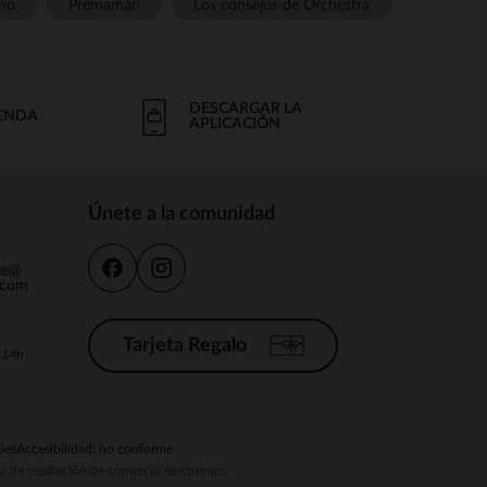
ño
Prémaman
Los consejos de Orchestra
DESCARGAR LA
IENDA
APLICACIÓN
Únete a la comunidad
nte@
.com
Tarjeta Regalo
a 14h
ies
Accesibilidad: no conforme
ema de mediación de comercio electrónico.