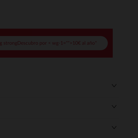
pciones
ustes de privacidad, garantizando el cumplimiento de las regula
g strongDescubro por < wg-1="">10€ al año*