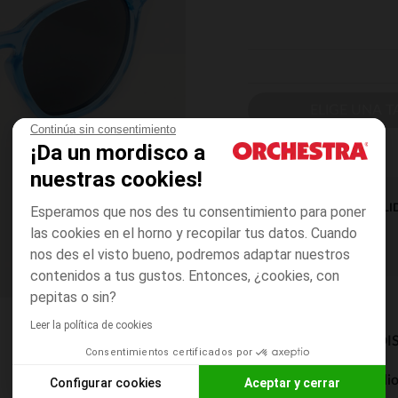
ELIGE UNA T
Continúa sin consentimiento
¡Da un mordisco a
nuestras cookies!
DISPONIBILI
Esperamos que nos des tu consentimiento para poner
las cookies en el horno y recopilar tus datos. Cuando
nos des el visto bueno, podremos adaptar nuestros
contenidos a tus gustos. Entonces, ¿cookies, con
pepitas o sin?
Leer la política de cookies
MODOS DE ENVÍO DI
Consentimientos certificados por
Entrega a domicili
Configurar cookies
Aceptar y cerrar