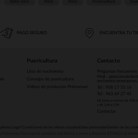
Bebé niño
Niña
Niño
Puericultura
Sue
PAGO SEGURO
ENCUENTRA TU T
Puericultura
Contacto
Lista de nacimiento
Preguntas frecuentes
Mail : atencionalclie
alo
Consejos de puericultura
orchestra-premaman
Vídeos de productos Prémaman
Tel : 958 17 53 16
Tel : 963 69 27 45
De lunes a viernes de 10h 
y de 16h a 19h
Contactar
ta
Aviso Legal
*Condiciones de las ofertas actuales
Datos personales
Gestión de las cook
la Federación Francesa de comercio electrónico y venta a distancia (FEVAD) y al sist