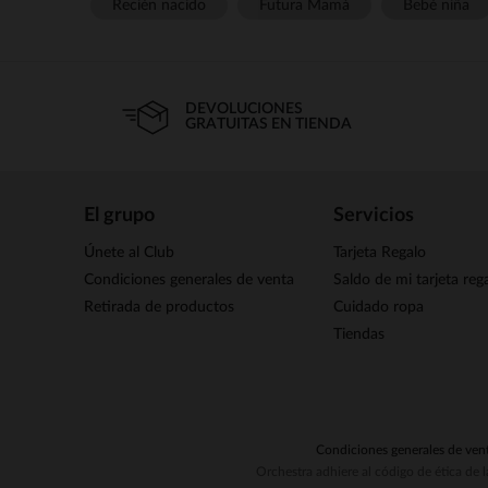
Recién nacido
Futura Mamá
Bebé niña
DEVOLUCIONES
GRATUITAS EN TIENDA
El grupo
Servicios
Únete al Club
Tarjeta Regalo
Condiciones generales de venta
Saldo de mi tarjeta reg
Retirada de productos
Cuidado ropa
Tiendas
Condiciones generales de ven
Orchestra adhiere al código de ética de 