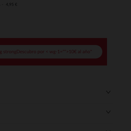
pciones
4,95 €
o
ustes de privacidad, garantizando el cumplimiento de las regula
g strongDescubro por < wg-1="">10€ al año*