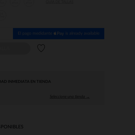
6
8
10
GUÍA DE TALLAS
ños
años
años
14
ños
El pago medidante
is already available
Lista de deseos
ALLA
DAD INMEDIATA EN TIENDA
Seleccione una tienda →
SPONIBLES