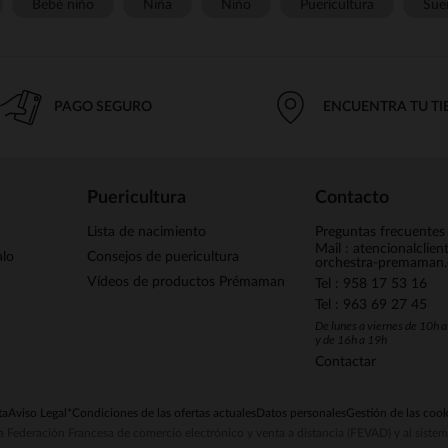
Bebé niño
Niña
Niño
Puericultura
Sue
PAGO SEGURO
ENCUENTRA TU T
Puericultura
Contacto
Lista de nacimiento
Preguntas frecuentes
Mail : atencionalclie
alo
Consejos de puericultura
orchestra-premaman
Vídeos de productos Prémaman
Tel : 958 17 53 16
Tel : 963 69 27 45
De lunes a viernes de 10h 
y de 16h a 19h
Contactar
ta
Aviso Legal
*Condiciones de las ofertas actuales
Datos personales
Gestión de las cook
la Federación Francesa de comercio electrónico y venta a distancia (FEVAD) y al sist