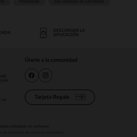
ño
Prémaman
Los consejos de Orchestra
DESCARGAR LA
IENDA
APLICACIÓN
Únete a la comunidad
nte@
.com
Tarjeta Regalo
a 14h
ies
Accesibilidad: no conforme
ema de mediación de comercio electrónico.