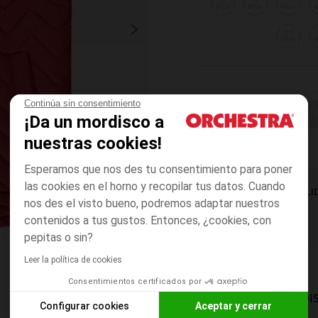
3
4
5
años
años
años
a
12
años
a
Continúa sin consentimiento
ELIGE UNA T
¡Da un mordisco a
nuestras cookies!
Esperamos que nos des tu consentimiento para poner
las cookies en el horno y recopilar tus datos. Cuando
DISPONIBILI
nos des el visto bueno, podremos adaptar nuestros
contenidos a tus gustos. Entonces, ¿cookies, con
pepitas o sin?
Leer la política de cookies
Consentimientos certificados por
MODOS DE ENVÍO DI
Configurar cookies
Aceptar y cerrar