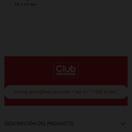
De 5 a 8 días
strong strongDescubro por < wg-1="">10€ al año*
DESCRIPCIÓN DEL PRODUCTO