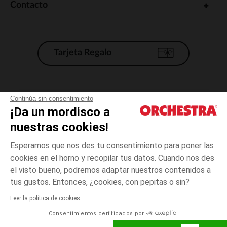
Contacto
Tarjeta Regalo
Condiciones generales de venta
Continúa sin consentimiento
¡Da un mordisco a
Aviso Legal
*Condiciones de las ofertas actuales
nuestras cookies!
Datos personales
Esperamos que nos des tu consentimiento para poner las
Gestión de las cookies
cookies en el horno y recopilar tus datos. Cuando nos des
Accesibilidad: no conforme
el visto bueno, podremos adaptar nuestros contenidos a
Verde
TALLA
Verde
?
Orchestra adhiere al código de ética de la Federación Francesa de comercio
tus gustos. Entonces, ¿cookies, con pepitas o sin?
electrónico y venta a distancia (FEVAD) y al sistema de mediación de
comercio electrónico.
Leer la política de cookies
El pago medidante
is already available
Consentimientos certificados por
España
Lista d
ELIGE UNA TALLA