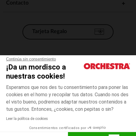
Contacto
Tarjeta Regalo
Condiciones generales de venta
Continúa sin consentimiento
¡Da un mordisco a
Aviso Legal
*Condiciones de las ofertas actuales
nuestras cookies!
Datos personales
Esperamos que nos des tu consentimiento para poner las
Gestión de las cookies
cookies en el horno y recopilar tus datos. Cuando nos des
Accesibilidad: no conforme
el visto bueno, podremos adaptar nuestros contenidos a
Azul
Azul
20
Orchestra adhiere al código de ética de la Federación Francesa de comercio
tus gustos. Entonces, ¿cookies, con pepitas o sin?
electrónico y venta a distancia (FEVAD) y al sistema de mediación de
comercio electrónico.
Leer la política de cookies
El pago medidante
is already available
Consentimientos certificados por
España
Lista d
AÑADIR A LA CESTA