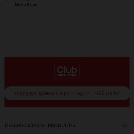
De 5 a 8 días
strong strongDescubro por < wg-1="">10€ al año*
DESCRIPCIÓN DEL PRODUCTO