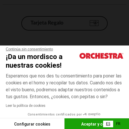
Tarjeta Regalo
Condiciones generales de venta
Continúa sin consentimiento
¡Da un mordisco a
Aviso Legal
*Condiciones de las ofertas actuales
nuestras cookies!
Datos personales
Esperamos que nos des tu consentimiento para poner las
Gestión de las cookies
cookies en el horno y recopilar tus datos. Cuando nos des
Accesibilidad: no conforme
el visto bueno, podremos adaptar nuestros contenidos a
Negro
Negro
29
Orchestra adhiere al código de ética de la Federación Francesa de comercio
tus gustos. Entonces, ¿cookies, con pepitas o sin?
electrónico y venta a distancia (FEVAD) y al sistema de mediación de
comercio electrónico.
Leer la política de cookies
El pago medidante
is already available
Consentimientos certificados por
España
Lista d
AÑADIR A LA CESTA
Configurar cookies
Aceptar y cerrar
ES
FR