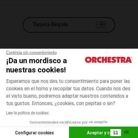
Tarjeta Regalo
Condiciones generales de venta
Continúa sin consentimiento
¡Da un mordisco a
Aviso Legal
*Condiciones de las ofertas actuales
nuestras cookies!
Datos personales
Esperamos que nos des tu consentimiento para poner las
Gestión de las cookies
cookies en el horno y recopilar tus datos. Cuando nos des
Accesibilidad: no conforme
el visto bueno, podremos adaptar nuestros contenidos a
3
Azul
Azul
años
Orchestra adhiere al código de ética de la Federación Francesa de comercio
tus gustos. Entonces, ¿cookies, con pepitas o sin?
electrónico y venta a distancia (FEVAD) y al sistema de mediación de
comercio electrónico.
Leer la política de cookies
El pago medidante
is already available
Consentimientos certificados por
España
Lista d
AÑADIR A LA CESTA
Configurar cookies
Aceptar y cerrar
ES
FR