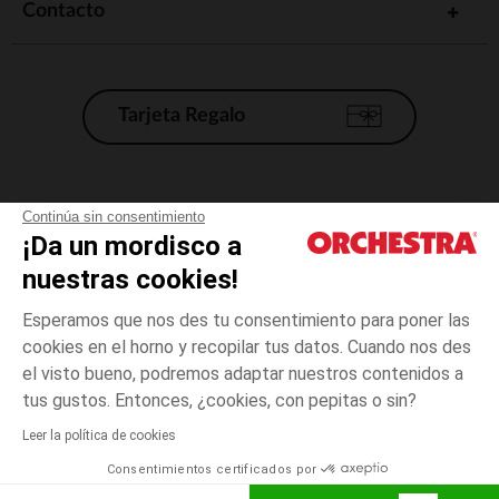
Contacto
Tarjeta Regalo
Condiciones generales de venta
Continúa sin consentimiento
¡Da un mordisco a
Aviso Legal
*Condiciones de las ofertas actuales
nuestras cookies!
Datos personales
Esperamos que nos des tu consentimiento para poner las
Gestión de las cookies
cookies en el horno y recopilar tus datos. Cuando nos des
Accesibilidad: no conforme
el visto bueno, podremos adaptar nuestros contenidos a
3
Azul
Azul
años
Orchestra adhiere al código de ética de la Federación Francesa de comercio
tus gustos. Entonces, ¿cookies, con pepitas o sin?
electrónico y venta a distancia (FEVAD) y al sistema de mediación de
comercio electrónico.
Leer la política de cookies
El pago medidante
is already available
Consentimientos certificados por
España
Lista d
AÑADIR A LA CESTA