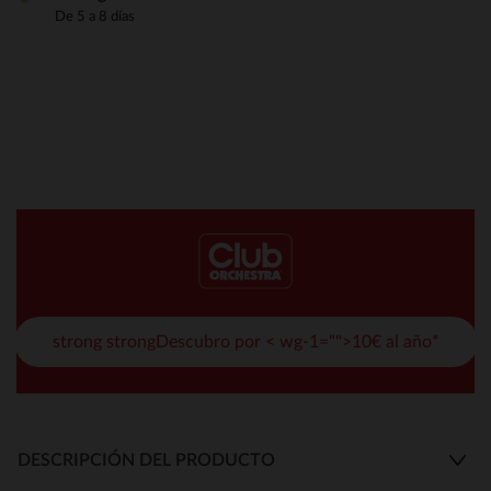
De 5 a 8 días
strong strongDescubro por < wg-1="">10€ al año*
DESCRIPCIÓN DEL PRODUCTO