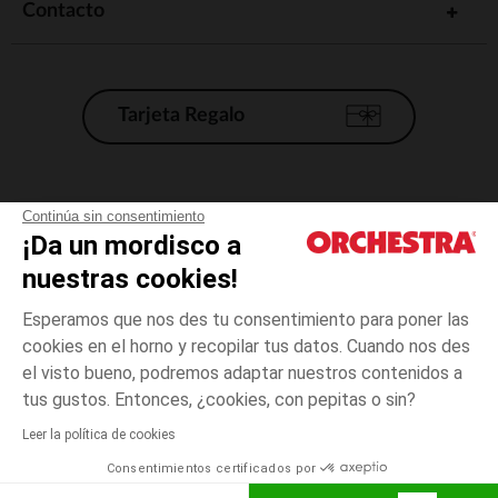
Contacto
Tarjeta Regalo
Condiciones generales de venta
Continúa sin consentimiento
¡Da un mordisco a
Aviso Legal
*Condiciones de las ofertas actuales
nuestras cookies!
Datos personales
Esperamos que nos des tu consentimiento para poner las
Gestión de las cookies
cookies en el horno y recopilar tus datos. Cuando nos des
Accesibilidad: no conforme
el visto bueno, podremos adaptar nuestros contenidos a
3
Rosa
Rosa
años
Orchestra adhiere al código de ética de la Federación Francesa de comercio
tus gustos. Entonces, ¿cookies, con pepitas o sin?
electrónico y venta a distancia (FEVAD) y al sistema de mediación de
comercio electrónico.
Leer la política de cookies
El pago medidante
is already available
Consentimientos certificados por
España
Lista d
AÑADIR A LA CESTA