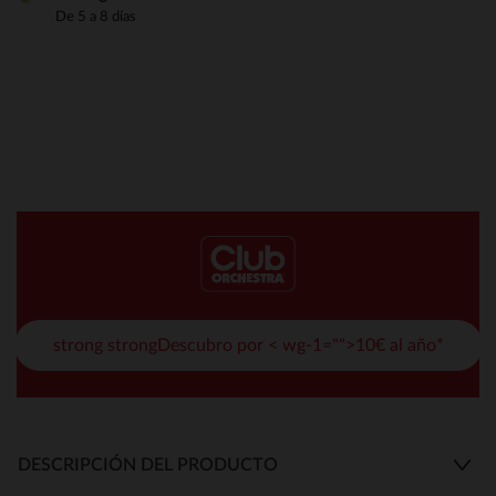
De 5 a 8 días
strong strongDescubro por < wg-1="">10€ al año*
DESCRIPCIÓN DEL PRODUCTO